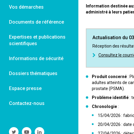
Information destinée au
Vos démarches
administré à leurs patie
Documents de référence
Expertises et publications
Actualisation du 0
scientifiques
Réception des résultat
Consultez le courr
Informations de sécurité
Dossiers thématiques
Produit concerné
: P
adultes atteints de ca
Espace presse
prostate (PSMA).
Problème identifié
: t
Contactez-nous
Chronologie
:
15/04/2026 : fabric
20/04/2026 : date 
Suivre
Suivre
Suivre
27/04/2026 : détect