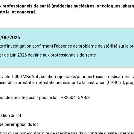
x professionnels de santé (médecins nucléaires, oncologues, pharma
nts le lot concerné.
3/06/2026
s d’investigation confirmant l’absence de problème de stérilité sur le pro
ier de juin 2026 destiné aux professionnels de santé
luvicto 1 000 MBq/mL, solution injectable/pour perfusion, médicament 
ncer de la prostate métastatique résistant à la castration (CPRCm), prog
est de stérilité positif pour le lot LPS260415A-03.
ation du lot.
de péremption du lot.
ion d’une non-conformité de stérilité lors d’un contrôle qualité interméd