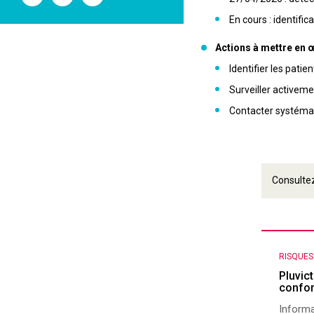
l'ANSM
l'ANSM
l'ANSM
sur
sur
sur
En cours : identif
Twitter
Youtube
Linkedin
Actions à mettre en 
Identifier les patie
Surveiller activeme
Contacter systémat
Consultez
RISQUE
Pluvic
confor
Informa