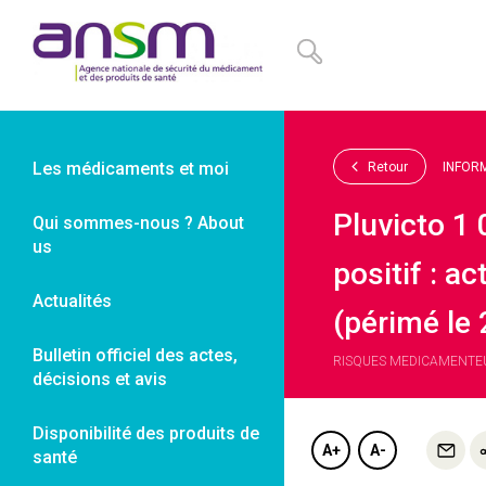
Panneau de gestion des cookies
Les médicaments et moi
Retour
INFOR
Pluvicto 1 
Qui sommes-nous ? About
us
positif : 
Actualités
(périmé le
Bulletin officiel des actes,
RISQUES MEDICAMENTEUX
décisions et avis
Disponibilité des produits de
A+
A-
santé