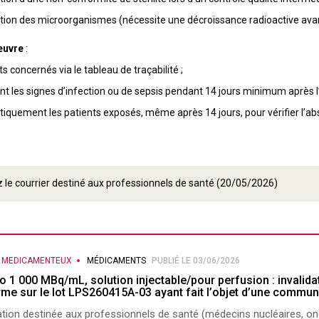
ication des microorganismes (nécessite une décroissance radioactive av
œuvre
:
nts concernés via le tableau de traçabilité ;
nt les signes d’infection ou de sepsis pendant 14 jours minimum après l’i
iquement les patients exposés, même après 14 jours, pour vérifier l’
 le courrier destiné aux professionnels de santé (20/05/2026)
S MEDICAMENTEUX
MÉDICAMENTS
PUBLIÉ LE 03/06/2026
to 1 000 MBq/mL, solution injectable/pour perfusion : invalidat
me sur le lot LPS260415A-03 ayant fait l’objet d’une commun
tion destinée aux professionnels de santé (médecins nucléaires, 