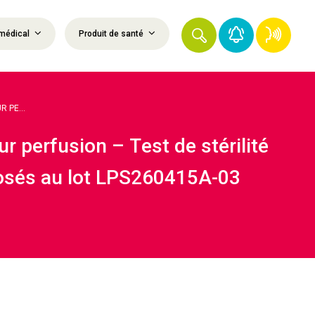
médical
Produit de santé
 PE...
r perfusion – Test de stérilité
xposés au lot LPS260415A-03