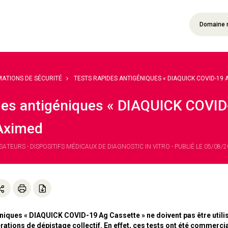
Domaine 
MATIONS DE SÉCURITÉ
TESTS RAPIDES ANTIGÉNIQUES « DIAQUICK COVID-19 AG
des antigéniques « DIAQUICK COVID-
 Aximed
ATEURS - DISPOSITIFS MÉDICAUX DE DIAGNOSTIC IN VITRO - PUBLIÉ LE 05/08/20
niques « DIAQUICK COVID-19 Ag Cassette » ne doivent pas être utilis
ations de dépistage collectif. En effet, ces tests ont été commercial