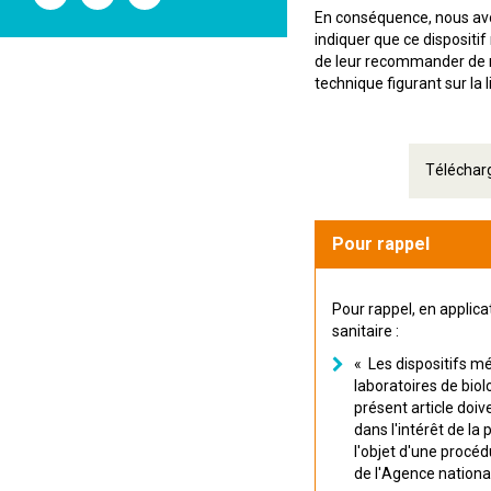
l'ANSM
l'ANSM
l'ANSM
En conséquence, nous avo
sur
sur
sur
indiquer que ce dispositif
Twitter
Youtube
Linkedin
de leur recommander de ne
technique figurant sur la l
Télécharg
Pour rappel
Pour rappel, en applicat
sanitaire :
« Les dispositifs m
laboratoires de biol
présent article doiv
dans l'intérêt de la
l'objet d'une procéd
de l'Agence nationa