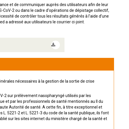
ance et de communiquer auprès des utilisateurs afin de leur
ARS-CoV-2 ou dans le cadre d’opérations de dépistage collectif,
essité de contrôler tous les résultats générés à l’aide d’une
d a adressé aux utilisateurs le courrier ci-joint.
énérales nécessaires à la gestion de la sortie de crise
oV-2 sur prélèvement nasopharyngé utilisés par les
que et par les professionnels de santé mentionnés au II du
ute Autorité de santé. A cette fin, à titre exceptionnel et
s L. 5221-2 et L. 5221-3 du code de la santé publique, ils font
lié sur les sites internet du ministère chargé de la santé et