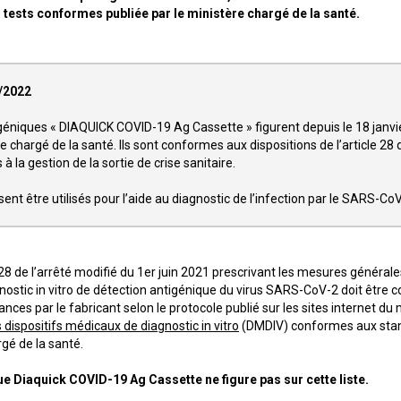
es tests conformes publiée par le ministère chargé de la santé.
3/2022
géniques « DIAQUICK COVID-19 Ag Cassette » figurent depuis le 18 janvier
re chargé de la santé. Ils sont conformes aux dispositions de l’article 28
 la gestion de la sortie de crise sanitaire.
sent être utilisés pour l’aide au diagnostic de l’infection par le SARS-Co
e 28 de l’arrêté modifié du 1er juin 2021 prescrivant les mesures générales
gnostic in vitro de détection antigénique du virus SARS-CoV-2 doit être c
ces par le fabricant selon le protocole publié sur les sites internet du m
es dispositifs médicaux de diagnostic in vitro
(DMDIV) conformes aux standa
rgé de la santé.
ue Diaquick COVID-19 Ag Cassette ne figure pas sur cette liste.