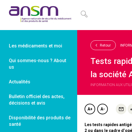
Panneau de gestion des cookies
Les médicaments et moi
Retour
INFOR
Tests rapi
Qui sommes-nous ? About
us
la société
Actualités
INFORMATION AUX UTILIS
Bulletin officiel des actes,
décisions et avis
A+
A-
Disponibilité des produits de
santé
Les tests rapides antigé
2 ou dans le cadre d’opér