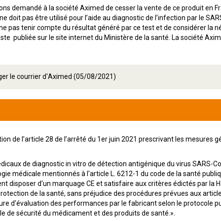
ns demandé à la société Aximed de cesser la vente de ce produit en Fr
 ne doit pas être utilisé pour l’aide au diagnostic de l’infection par le S
 pas tenir compte du résultat généré par ce test et de considérer la néc
iste publiée sur le site internet du Ministère de la santé. La société Axime
er le courrier d'Aximed (05/08/2021)
ion de l’article 28 de l’arrêté du 1er juin 2021 prescrivant les mesures g
édicaux de diagnostic in vitro de détection antigénique du virus SARS-C
ogie médicale mentionnés à l'article L. 6212-1 du code de la santé publi
ent disposer d'un marquage CE et satisfaire aux critères édictés par la Ha
 protection de la santé, sans préjudice des procédures prévues aux article
ure d'évaluation des performances par le fabricant selon le protocole pub
le de sécurité du médicament et des produits de santé.».