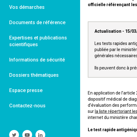
officielle référençant l
Vos démarches
Documents de référence
Actualisation - 15/0
Expertises et publications
Les tests rapides anti
scientifiques
publiée par le ministè
générales nécessaires à
Informations de sécurité
Ils peuvent donc à pré
Dossiers thématiques
Espace presse
En application de l’articl
dispositif médical de dia
Contactez-nous
d’évaluation des performan
sur
la liste répertoriant l
internet du ministère cha
Le test rapide antigéniq
Suivre
Suivre
Suivre