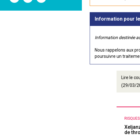
l'ANSM
l'ANSM
l'ANSM
sur
sur
sur
Twitter
Youtube
Linkedin
Information pour l
Information destinée au
Nous rappelons aux prof
poursuivre un traiteme
Lire le c
(29/03/2
RISQUE
Xeljan
de th