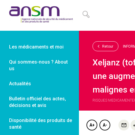
Panneau de gestion des cookies
Les médicaments et moi
Retour
INFOR
Xeljanz (to
Qui sommes-nous ? About
us
une augmen
Actualités
malignes e
Bulletin officiel des actes,
RISQUES MEDICAMENTEUX
décisions et avis
Disponibilité des produits de
A+
A-
santé