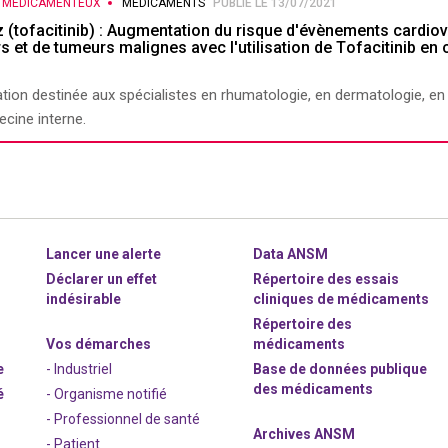
S MEDICAMENTEUX
MÉDICAMENTS
PUBLIÉ LE 13/07/2021
z (tofacitinib) : Augmentation du risque d'évènements cardio
s et de tumeurs malignes avec l'utilisation de Tofacitinib e
tion destinée aux spécialistes en rhumatologie, en dermatologie, en
cine interne.
Lancer une alerte
Data ANSM
Déclarer un effet
Répertoire des essais
indésirable
cliniques de médicaments
Répertoire des
Vos démarches
médicaments
e
- Industriel
Base de données publique
des médicaments
é
- Organisme notifié
- Professionnel de santé
Archives ANSM
- Patient