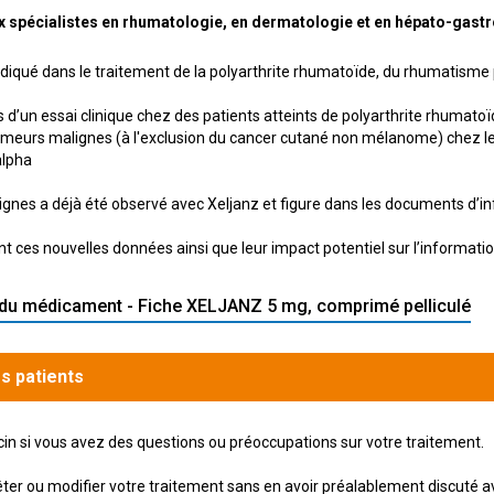
x spécialistes en rhumatologie, en dermatologie et en hépato-gast
 indiqué dans le traitement de la polyarthrite rhumatoïde, du rhumatisme
s d’un essai clinique chez des patients atteints de polyarthrite rhuma
umeurs malignes (à l'exclusion du cancer cutané non mélanome) chez les
alpha
gnes a déjà été observé avec Xeljanz et figure dans les documents d’in
 ces nouvelles données ainsi que leur impact potentiel sur l’informatio
du médicament - Fiche XELJANZ 5 mg, comprimé pelliculé
s patients
n si vous avez des questions ou préoccupations sur votre traitement.
ter ou modifier votre traitement sans en avoir préalablement discuté a