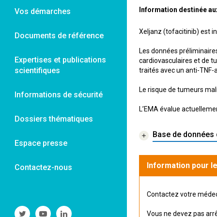
Information destinée au
Vos démarches
Xeljanz (tofacitinib) est
Documents de référence
Les données préliminaire
Expertises et publications
cardiovasculaires et de t
scientifiques
traités avec un anti-TNF-
Le risque de tumeurs mali
Informations de sécurité
L’EMA évalue actuellement
Dossiers thématiques
Base de données 
Espace presse
Information pour le
Contactez-nous
Contactez votre médeci
Suivre
Suivre
Suivre
Vous ne devez pas arrê