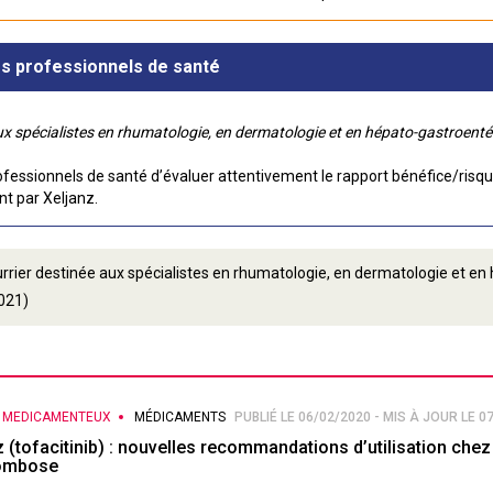
es professionnels de santé
x spécialistes en rhumatologie, en dermatologie et en hépato-gastroenté
essionnels de santé d’évaluer attentivement le rapport bénéfice/risque 
nt par Xeljanz.
ourrier destinée aux spécialistes en rhumatologie, en dermatologie et e
021)
S MEDICAMENTEUX
MÉDICAMENTS
PUBLIÉ LE 06/02/2020 - MIS À JOUR LE 0
z (tofacitinib) : nouvelles recommandations d’utilisation chez 
rombose