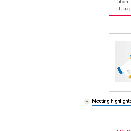
Informa
et aux 
Meeting highligh