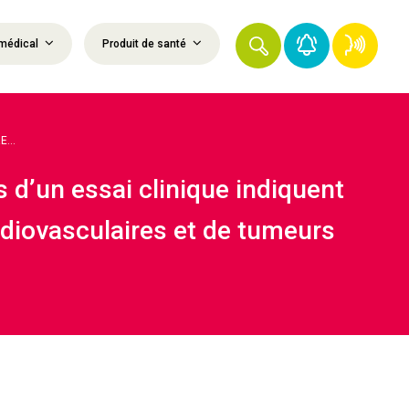
médical
Produit de santé
...
es d’un essai clinique indiquent
diovasculaires et de tumeurs