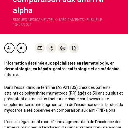
alpha
RISQUES MEDICAMENTEUX - MÉDICAMENTS - PUBLIÉ LE
13/07/2021
A+
A-
Information destinée aux spécialistes en rhumatologie, en
dermatologie, en hépato-gastro-entérologie et en médecine
interne.
Dans l’essai clinique terminé (A3921133) chez des patients
atteints de polyarthrite rhumatoïde (PR) âgés de 50 ans ou plus et
présentant au moins un facteur de risque cardiovasculaire
supplémentaire, une augmentation de l’incidence des infarctus du
myocarde a été observée en comparaison aux anti-TNF-alpha.
L’essai a également montré une augmentation de l’incidence des
tumeurs malignes, à l’exclusion du cancer cutané non-mélanome