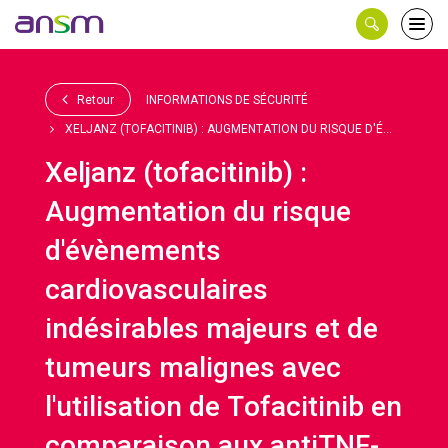
Panneau de gestion des cookies
Ouvri
le
men
Retour
INFORMATIONS DE SÉCURITÉ
XELJANZ (TOFACITINIB) : AUGMENTATION DU RISQUE D'É...
Xeljanz (tofacitinib) :
Augmentation du risque
d'évènements
cardiovasculaires
indésirables majeurs et de
tumeurs malignes avec
l'utilisation de Tofacitinib en
comparaison aux antiTNF-