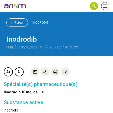
Panneau de gestion des cookies
Ouvri
le
men
Retour
INODRODIB
Inodrodib
PUBLIÉ LE 06/05/2022 - MIS À JOUR LE 11/04/2023
A+
A-
Spécialité(s) pharmaceutique(s)
Inodrodib 10 mg, gélule
Substance active
Inodrodib