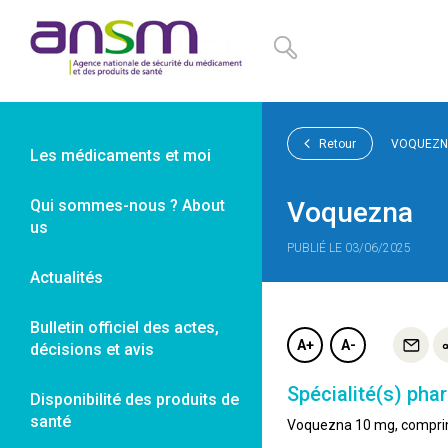
Panneau de gestion des cookies
Retour
VOQUEZN
Les médicaments et moi
Qui sommes-nous ? About
Voquezna
us
PUBLIÉ LE 03/06/2025
Actualités
Bulletin officiel des actes,
A+
A-
décisions et avis
Spécialité(s) pha
Disponibilité des produits de
santé
Voquezna 10 mg, compr