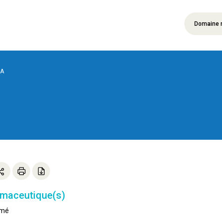
Domaine 
A
rmaceutique(s)
imé