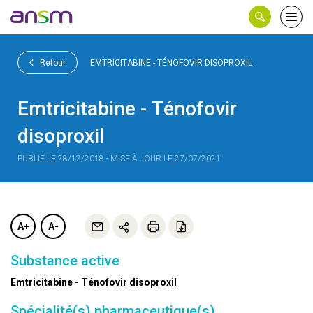
Panneau de gestion des cookies
Ouvri
le
men
Retour
EMTRICITABINE - TÉNOFOVIR DISOPROXIL
Emtricitabine - Ténofovir
disoproxil
PUBLIÉ LE 28/12/2018 - MISE À JOUR LE 27/07/2021
A+
A-
Substance active
Emtricitabine - Ténofovir disoproxil
Spécialité(s) pharmaceutique(s)