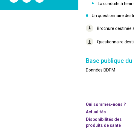
l'ANSM
l'ANSM
l'ANSM
La conduite à tenir
sur
sur
sur
Twitter
Youtube
Linkedin
Un questionnaire desti
Brochure destinée 
Questionnaire dest
Base publique d
Données BDPM
Qui sommes-nous ?
Actualités
Disponibilités des
produits de santé