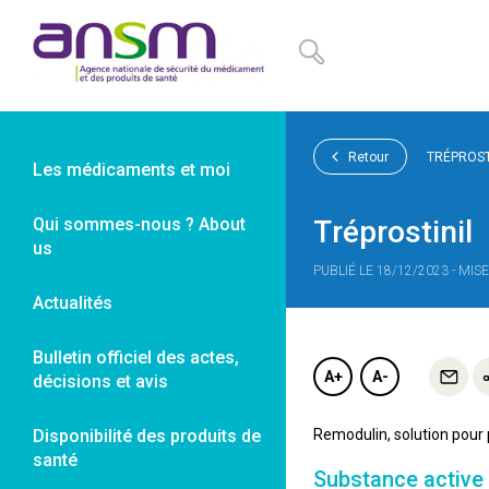
Panneau de gestion des cookies
Retour
TRÉPROST
Les médicaments et moi
Qui sommes-nous ? About
Tréprostinil
us
PUBLIÉ LE 18/12/2023 - MIS
Actualités
Bulletin officiel des actes,
A+
A-
décisions et avis
Disponibilité des produits de
Remodulin, solution pour
santé
Substance active