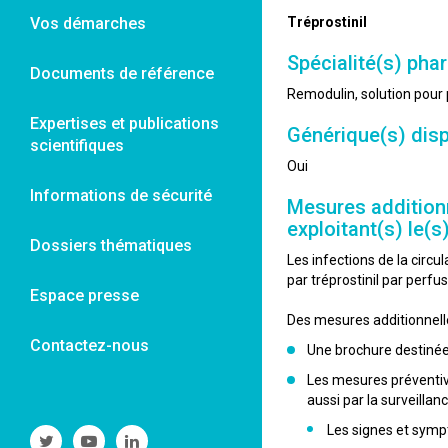
Vos démarches
Tréprostinil
Spécialité(s) pha
Documents de référence
Remodulin, solution pour
Expertises et publications
Générique(s) disp
scientifiques
Oui
Informations de sécurité
Mesures additionn
exploitant(s) le(
Dossiers thématiques
Les infections de la circ
par tréprostinil par perf
Espace presse
Des mesures additionnelle
Contactez-nous
Une brochure destinée a
Les mesures préventiv
aussi par la surveilla
Les signes et symp
Suivre
Suivre
Suivre