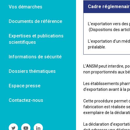
Cadre réglemenai
Vos démarches
Documents de référence
L’exportation vers des
(Dispositions des artic
Expertises et publications
L’exportation d’un méd
scientifiques
préalable.
Informations de sécurité
L’ANSM peut interdire, p
Dossiers thématiques
non proportionnés aux bé
Les établissements pharm
Espace presse
d’exportation avant à la 
Contactez-nous
Cette procédure permet de
fabrication est réalisée
exemplaire de la déclarat
La déclaration d’exportat
Suivre
Suivre
Suivre