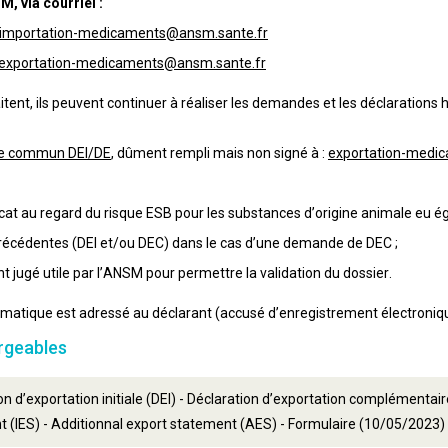
, via courriel :
importation-medicaments@ansm.sante.fr
exportation-medicaments@ansm.sante.fr
itent, ils peuvent continuer à réaliser les demandes et les déclarations 
ire commun DEI/DE
, dûment rempli mais non signé à :
exportation-medi
icat au regard du risque ESB pour les substances d’origine animale eu ég
récédentes (DEI et/ou DEC) dans le cas d’une demande de DEC ;
 jugé utile par l’ANSM pour permettre la validation du dossier.
omatique est adressé au déclarant (accusé d’enregistrement électroniq
rgeables
on d’exportation initiale (DEI) - Déclaration d’exportation complémentaire
 (IES) - Additionnal export statement (AES) - Formulaire (10/05/2023)