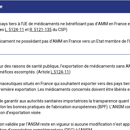
re
 pays tiers à l’UE de médicaments ne bénéficiant pas d’AMM en France 
les
L. 5124-11
et
R. 5121-135
du CSP)
icament ne possédant pas d’AMM en France vers un Etat membre de l’UE
our des raisons de santé publique, l’exportation de médicaments sans 
néfices escomptés. (Article
L.5124-11
)
aceutiques situés en France qui souhaitent exporter vers des pays tie
première exportation. Les médicaments concernés doivent être libérés 
 garantir aux autorités sanitaires importatrices la transparence quant à
 selon les bonnes pratiques de fabrication européennes (BPF). L’ANSM c
ion d’exportation visée.
ion validée par l’ANSM reste en vigueur si aucune modification n'est ap