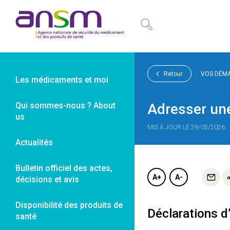
Panneau de gestion des cookies
Retour
VOS DÉM
Les médicaments et moi
Qui sommes-nous ? About
Adresser un
us
MIS À JOUR LE 29/05/2026
Actualités
Bulletin officiel des actes,
A+
A-
décisions et avis
Disponibilité des produits de
Déclarations d
santé