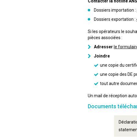
Contacter la hotline ANSM
Dossiers importation :
Dossiers exportation :
Si les opérateurs le souha
pièces associées :
Adresser
le formula
Joindre
une copie du certif
une copie des DE p
tout autre document
Un mail de réception aut
Documents télécha
Déclarati
statement