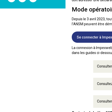
doit adresser une déclar
l'ANSM
l'ANSM
l'ANSM
sur
sur
sur
Mode opératoi
Twitter
Youtube
Linkedin
Depuis le 3 avril 2023, t
l’ANSM peuvent être déma
Se connecter à Impe
La connexion à Impexweb e
dans les guides ci-dessou
Consulte
Consultez
Consulter