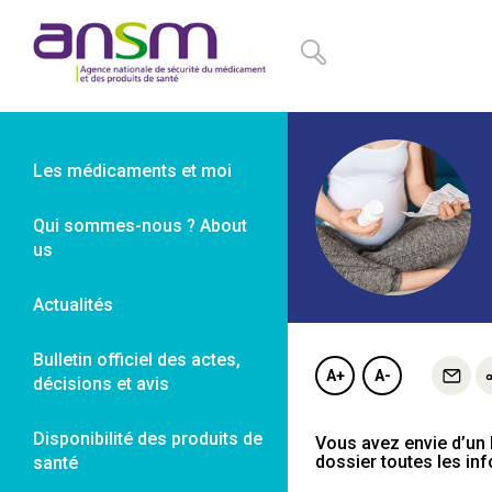
Panneau de gestion des cookies
Les médicaments et moi
Qui sommes-nous ? About
us
Actualités
Bulletin officiel des actes,
A+
A-
décisions et avis
Disponibilité des produits de
Vous avez envie d’un 
dossier toutes les in
santé