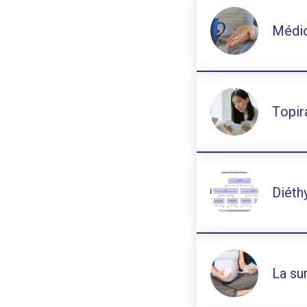
Médic
Topir
Diéth
La su