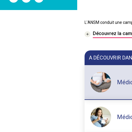
l'ANSM
l'ANSM
l'ANSM
sur
sur
sur
Twitter
Youtube
Linkedin
L'ANSM conduit une campa
Découvrez la camp
A DÉCOUVRIR DAN
Médic
Médic