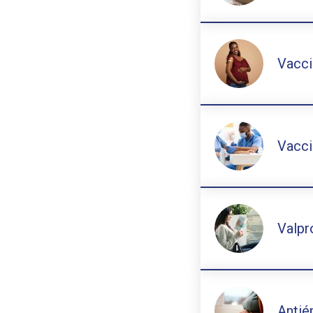
Vacci
Vacci
Valpr
Antié