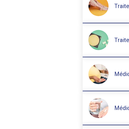
Trait
Trait
Médic
Médic