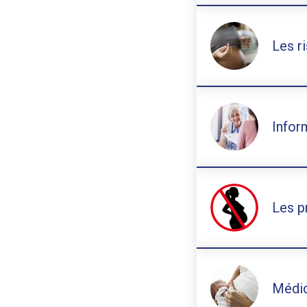
Les r
Infor
Les p
Médic