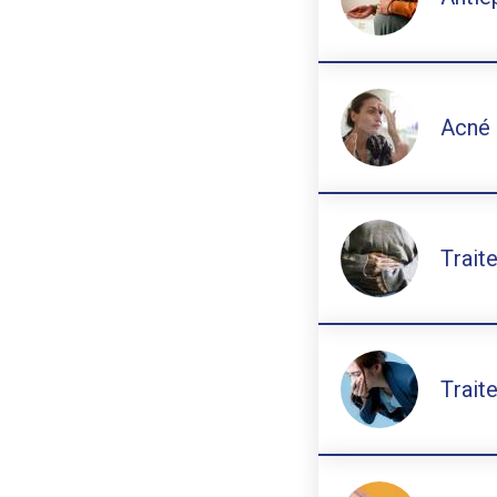
Acné 
Trait
Trait