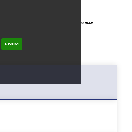
SE
 bon usage des médicaments pendant la grossesse.
.
Autoriser