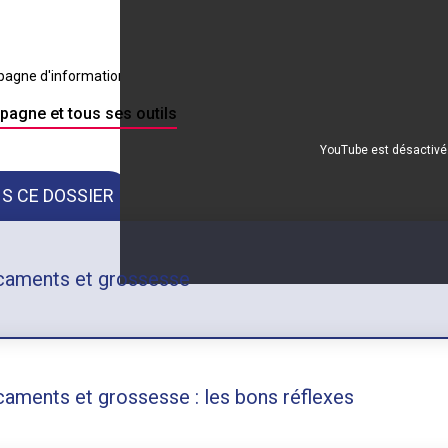
MÉDICAMENTS ET GROSSES
gne d'information pour sensibiliser les femmes et leur entourage au
agne et tous ses outils
YouTube est désactivé
S CE DOSSIER
aments et grossesse
aments et grossesse : les bons réflexes