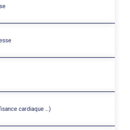
sse
sesse
fisance cardiaque …)