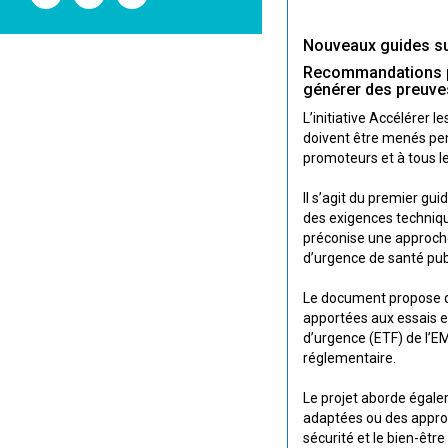
l'ANSM
l'ANSM
l'ANSM
sur
sur
sur
Twitter
Youtube
Linkedin
Nouveaux guides sur
Recommandations pou
générer des preuve
L’initiative Accélérer 
doivent être menés pen
promoteurs et à tous le
Il s’agit du premier gui
des exigences techniqu
préconise une approche 
d’urgence de santé pub
Le document propose de
apportées aux essais e
d’urgence (ETF) de l’EM
réglementaire.
Le projet aborde égalem
adaptées ou des approc
sécurité et le bien-êtr