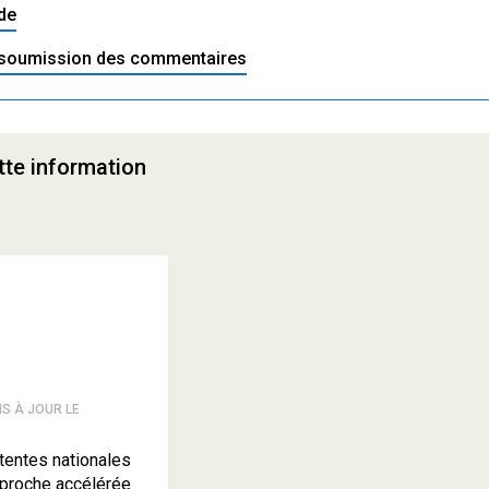
ide
 soumission des commentaires
tte information
IS À JOUR LE
tentes nationales
pproche accélérée