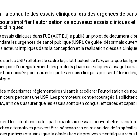
 la conduite des essais cliniques lors des urgences de sant
r simplifier l’autorisation de nouveaux essais cliniques et 
s cliniques
les essais cliniques dans l’UE (ACT EU) a publié un projet de document d’or
dant les urgences de santé publique (USP). Ce guide, désormais ouvert 
s acteurs impliqués dans la conception et la réalisation d’essais clinique
de sur les USP reflétant le cadre législatif actuel de l’UE, ainsi que les l
es pour l’enregistrement des produits pharmaceutiques à usage humain (
harmonisée pour garantir que les essais cliniques puissent être initiés
lique.
s mécanismes réglementaires visant à accélérer l’autorisation de nouv
n cours pendant une USP. Les promoteurs sont encouragés à solliciter d
A, afin de s’assurer que les essais sont bien conçus, efficaces et capa
ent les situations où les participants aux essais peuvent être transféré
hes alternatives peuvent être nécessaires en raison des défis spécifiqu
e des participants, ainsi que la génération de preuves scientifiques rob