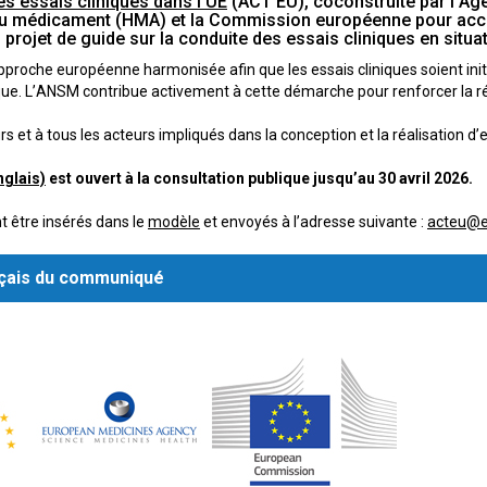
es essais cliniques dans l’UE
(ACT EU), coconstruite par l’A
u médicament (HMA) et la Commission européenne pour accélé
projet de guide sur la conduite des essais cliniques en situa
proche européenne harmonisée afin que les essais cliniques soient initi
ue. L’ANSM contribue activement à cette démarche pour renforcer la ré
s et à tous les acteurs impliqués dans la conception et la réalisation d’e
nglais)
est ouvert à la consultation publique jusqu’au 30 avril 2026.
 être insérés dans le
modèle
et envoyés à l’adresse suivante :
acteu@e
nçais du communiqué