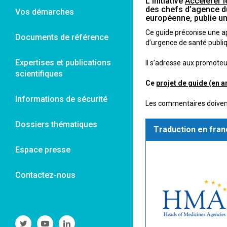
L’initiative
Accélérer l
des chefs d’agence d
Vos démarches
européenne, publie un 
Ce guide préconise une ap
Documents de référence
d’urgence de santé publiq
Expertises et publications
Il s’adresse aux promoteur
scientifiques
Ce
projet de guide (en a
Informations de sécurité
Les commentaires doivent
Dossiers thématiques
Traduction en fra
Espace presse
Contactez-nous
Suivre
Suivre
Suivre