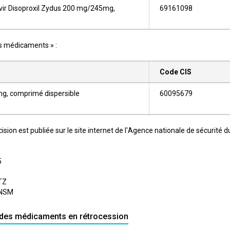
vir Disoproxil Zydus 200 mg/245mg,
69161098
es médicaments » :
Code CIS
g, comprimé dispersible
60095679
ision est publiée sur le site internet de l'Agence nationale de sécurité
5
TZ
'ANSM
e des médicaments en rétrocession