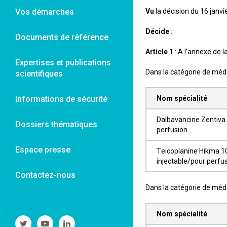
Vos démarches
Vu
la décision du 16 janvi
Décide
:
Documents de référence
Article 1
: A l’annexe de l
Expertises et publications
Dans la catégorie de méd
scientifiques
Informations de sécurité
Nom spécialité
Dalbavancine Zentiva 
Dossiers thématiques
perfusion
Espace presse
Teicoplanine Hikma 10
injectable/pour perfu
Contactez-nous
Dans la catégorie de médi
Nom spécialité
Suivre
Suivre
Suivre