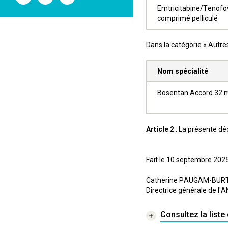
l'ANSM
l'ANSM
l'ANSM
Emtricitabine/Tenofo
sur
sur
sur
comprimé pelliculé
Twitter
Youtube
Linkedin
Dans la catégorie « Autr
Nom spécialité
Bosentan Accord 32 m
Article 2
: La présente déc
Fait le 10 septembre 202
Catherine PAUGAM-BUR
Directrice générale de l
Consultez la list