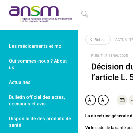
Panneau de gestion des cookies
Retour
ACTUALIT
Les médicaments et moi
PUBLIÉ LE 11/09/2025
Qui sommes-nous ? About
Décision d
us
l’article L
Actualités
Bulletin officiel des actes,
A+
A-
décisions et avis
La directrice générale 
Disponibilité des produits de
santé
Vu
le code de la santé pub