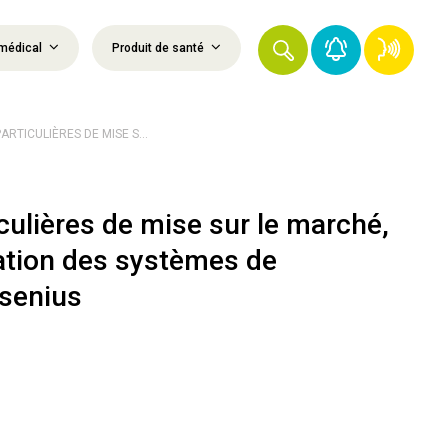
médical
Produit de santé
ARTICULIÈRES DE MISE S...
culières de mise sur le marché,
isation des systèmes de
esenius