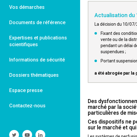
Vos démarches
Actualisation du
Documents de référence
La décision du 10/07/
Fixant des conditio
Expertises et publications
vente ou de la dist
scientifiques
pendant un délai d
suspendues ;
Informations de sécurité
Portant suspension
a été abrogée par la
Dossiers thématiques
Espace presse
Des dysfonctionneme
Contactez-nous
marché par la socié
particulières de mise
Ces dispositifs ne 
sur le marché et qu
Suivre
Suivre
Suivre
Les systèmes de perfusion