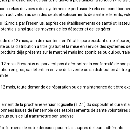
e, les professionnels de santé ne doivent plus utiliser la fonction « relai
ction « relais de voies » des systèmes de perfusion Exelia est conditionné
on activation au sein des seuls établissements de santé référents, volon
es 12 mois, par Fresenius, auprès des établissements de santé utilisateur
entiels ainsi que les moyens de les détecter et de les gérer.
 de 12 mois, afin de maintenir en l’état le parc existant ou le réparer, l
te ou la distribution à titre gratuit et la mise en service des systèmes
produits déjà présents sur le marché mais indisponibles ou qui pourrai
e 12 mois, Fresenius ne parvient pas à démontrer la conformité de son pr
bution en gros, sa détention en vue de la vente ou sa distribution à titre
mité.
 12 mois, toute demande de réparation ou de maintenance doit être e
iement de la prochaine version logicielle (1.2.1) du dispositif et duran
 données issues de l’ensemble des établissements de santé volontaires qui
enius puis de lui transmettre son analyse.
é informées de notre décision, pour relais auprès de leurs adhérents.