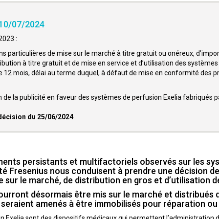
 10/07/2024
2023 :
ns particulières de mise sur le marché à titre gratuit ou onéreux, d’impor
ribution à titre gratuit et de mise en service et d’utilisation des système
e 12 mois, délai au terme duquel, à défaut de mise en conformité des pro
 de la publicité en faveur des systèmes de perfusion Exelia fabriqués pa
décision du 25/06/2024
.
nts persistants et multifactoriels observés sur les syst
té Fresenius nous conduisent à prendre une décision de 
 sur le marché, de distribution en gros et d’utilisation d
pourront désormais être mis sur le marché et distribués
i seraient amenés à être immobilisés pour réparation o
 Exelia sont des dispositifs médicaux qui permettent l’administration 