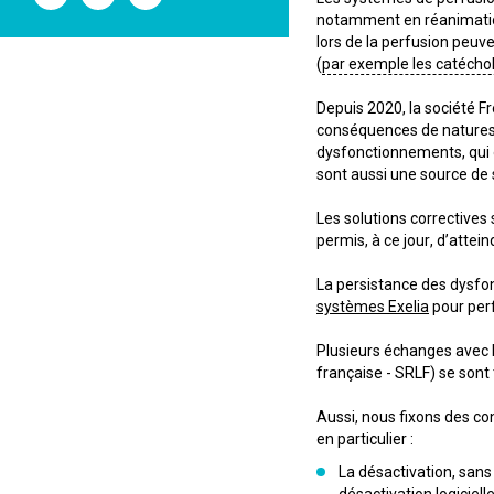
l'ANSM
l'ANSM
l'ANSM
notamment en réanimation
sur
sur
sur
Twitter
Youtube
Linkedin
lors de la perfusion peuv
(
par exemple les catéch
Depuis 2020, la société F
conséquences de natures d
dysfonctionnements, qui o
sont aussi une source de 
Les solutions correctives
permis, à ce jour, d’attei
La persistance des dysf
systèmes Exelia
pour perf
Plusieurs échanges avec l
française - SRLF) se sont 
Aussi, nous fixons des co
en particulier :
La désactivation, sans 