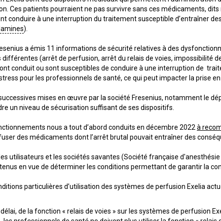
. Ces patients pourraient ne pas survivre sans ces médicaments, dits 
ent conduire à une interruption du traitement susceptible d’entraîner 
olamines
).
resenius a émis 11 informations de sécurité relatives à des dysfoncti
ifférentes (arrêt de perfusion, arrêt du relais de voies, impossibilité d
nt conduit ou sont susceptibles de conduire à une interruption de trait
stress pour les professionnels de santé, ce qui peut impacter la prise en
 successives mises en œuvre par la société Fresenius, notamment le dép
ndre un niveau de sécurisation suffisant de ses dispositifs.
onctionnements nous a tout d’abord conduits en décembre 2022
à recom
user des médicaments dont l’arrêt brutal pouvait entraîner des consé
es utilisateurs et les sociétés savantes (Société française d'anesthés
tenus en vue de déterminer les conditions permettant de garantir la cont
nditions particulières d’utilisation des systèmes de perfusion Exelia ac
délai, de la fonction « relais de voies » sur les systèmes de perfusion Exe