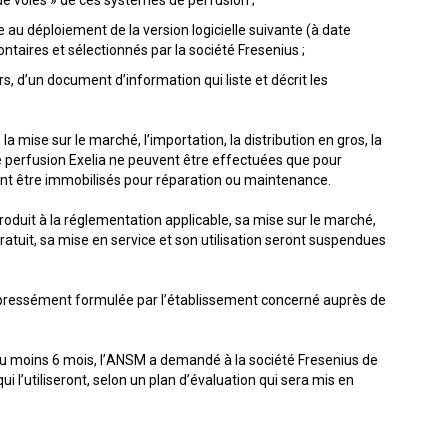
s de voies » de ces systèmes de perfusion ;
e au déploiement de la version logicielle suivante (à date
taires et sélectionnés par la société Fresenius ;
s, d’un document d’information qui liste et décrit les
a mise sur le marché, l’importation, la distribution en gros, la
 de perfusion Exelia ne peuvent être effectuées que pour
ent être immobilisés pour réparation ou maintenance.
oduit à la réglementation applicable, sa mise sur le marché,
 gratuit, sa mise en service et son utilisation seront suspendues
xpressément formulée par l’établissement concerné auprès de
t au moins 6 mois, l’ANSM a demandé à la société Fresenius de
 l’utiliseront, selon un plan d’évaluation qui sera mis en