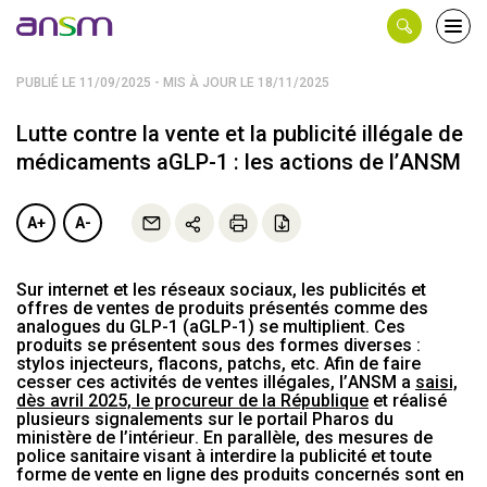
Panneau de gestion des cookies
Ouvri
le
men
PUBLIÉ LE 11/09/2025 - MIS À JOUR LE 18/11/2025
Lutte contre la vente et la publicité illégale de
médicaments aGLP-1 : les actions de l’ANSM
A+
A-
Sur internet et les réseaux sociaux, les publicités et
offres de ventes de produits présentés comme des
analogues du GLP-1 (aGLP-1) se multiplient. Ces
produits se présentent sous des formes diverses :
stylos injecteurs, flacons, patchs, etc. Afin de faire
cesser ces activités de ventes illégales, l’ANSM a
saisi,
dès avril 2025, le procureur de la République
et réalisé
plusieurs signalements sur le portail Pharos du
ministère de l’intérieur. En parallèle, des mesures de
police sanitaire visant à interdire la publicité et toute
forme de vente en ligne des produits concernés sont en