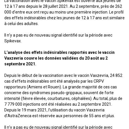
La vaccination avec le vaccin Spikevax est ouverte aux jeunes de
12 à 17 ans depuis le 28 juillet 2021. Au 2 septembre, près de 262
000 d’entre eux ont reçu au moins une première injection. Le profil
des effets indésirables chez les jeunes de 12 à 17 ans est similaire
à celui des adultes.
Il n’y a pas eu de nouveau signal identifié sur la période avec
Spikevax.
L’analyse des effets indésirables rapportés avec le vaccin
Vaxzevria couvre les données validées du 20 août au 2
septembre 2021.
Depuis le début de la vaccination avec le vaccin Vaxzevria, 24 852
cas d’effets indésirables ont été analysés par les CRPV
rapporteurs (Amiens et Rouen). La grande majorité de ces cas
concerne des syndromes pseudo-grippaux, souvent de forte
intensité (fièvre élevée, courbatures, céphalées). Au total, plus de
7 779 000 injections ont été réalisées au 2 septembre 2021.
Depuis le 19 mars 2021, l’utilisation du vaccin Vaxzevria
d’AstraZeneca est réservée aux personnes de 55 ans et plus.
Il n’y a pas eu de nouveau signal identifié sur la période avec