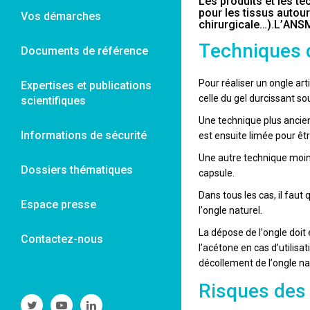
Les produits et les te
pour les tissus autou
Vos démarches
chirurgicale…).L’ANSM
Techniques d
Documents de référence
Pour réaliser un ongle art
Expertises et publications
celle du gel durcissant so
scientifiques
Une technique plus ancien
Informations de sécurité
est ensuite limée pour êtr
Une autre technique moins 
Dossiers thématiques
capsule.
Dans tous les cas, il faut
Espace presse
l’ongle naturel.
La dépose de l’ongle doit 
Contactez-nous
l’acétone en cas d’utilisat
décollement de l’ongle na
Risques des 
Suivre
Suivre
Suivre