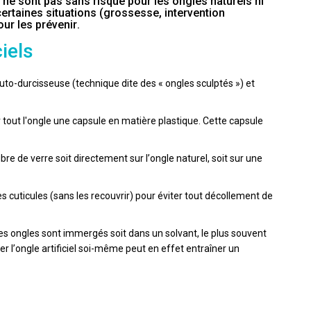
s ne sont pas sans risque pour les ongles naturels ni
ertaines situations (grossesse, intervention
ur les prévenir.
iels
 auto-durcisseuse (technique dite des « ongles sculptés ») et
ur tout l'ongle une capsule en matière plastique. Cette capsule
bre de verre soit directement sur l’ongle naturel, soit sur une
des cuticules (sans les recouvrir) pour éviter tout décollement de
, les ongles sont immergés soit dans un solvant, le plus souvent
cher l’ongle artificiel soi-même peut en effet entraîner un