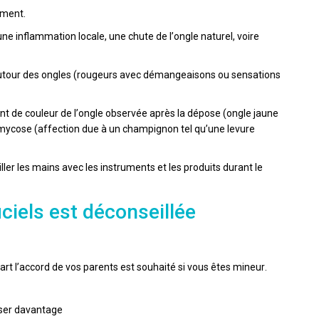
ement.
ir une inflammation locale, une chute de l’ongle naturel, voire
ma autour des ongles (rougeurs avec démangeaisons ou sensations
ent de couleur de l’ongle observée après la dépose (ongle jaune
ne mycose (affection due à un champignon tel qu’une levure
er les mains avec les instruments et les produits durant le
iciels est déconseillée
part l’accord de vos parents est souhaité si vous êtes mineur.
liser davantage