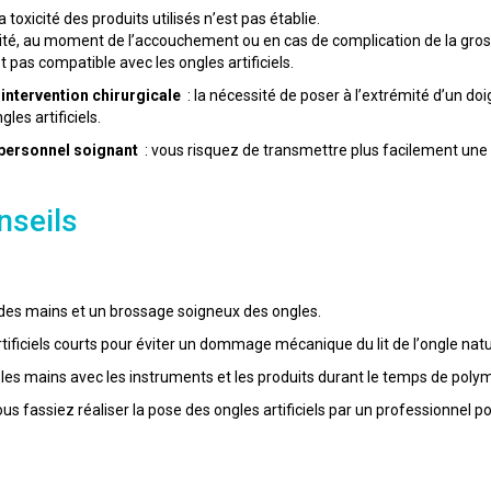
la toxicité des produits utilisés n’est pas établie.
sité, au moment de l’accouchement ou en cas de complication de la gros
 pas compatible avec les ongles artificiels.
 intervention chirurgicale
: la nécessité de poser à l’extrémité d’un do
les artificiels.
 personnel soignant
: vous risquez de transmettre plus facilement une 
nseils
des mains et un brossage soigneux des ongles.
tificiels courts pour éviter un dommage mécanique du lit de l’ongle natu
r les mains avec les instruments et les produits durant le temps de polym
ous fassiez réaliser la pose des ongles artificiels par un professionnel p