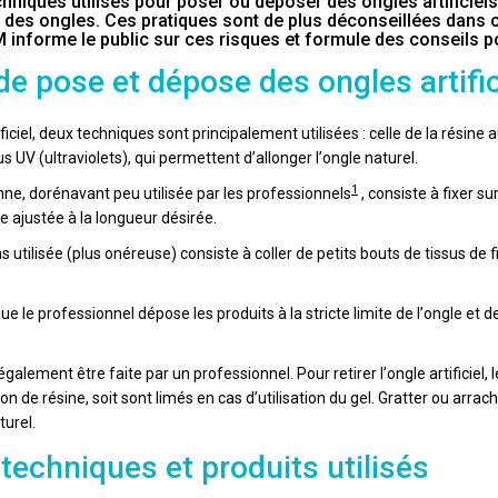
chniques utilisés pour poser ou déposer des ongles artificiel
r des ongles. Ces pratiques sont de plus déconseillées dans c
 informe le public sur ces risques et formule des conseils po
e pose et dépose des ongles artific
ificiel, deux techniques sont principalement utilisées : celle de la résine
us UV (ultraviolets), qui permettent d’allonger l’ongle naturel.
1
ne, dorénavant peu utilisée par les professionnels
, consiste à fixer s
e ajustée à la longueur désirée.
utilisée (plus onéreuse) consiste à coller de petits bouts de tissus de fi
 que le professionnel dépose les produits à la stricte limite de l’ongle et 
également être faite par un professionnel. Pour retirer l’ongle artificiel
ion de résine, soit sont limés en cas d’utilisation du gel. Gratter ou arra
turel.
techniques et produits utilisés