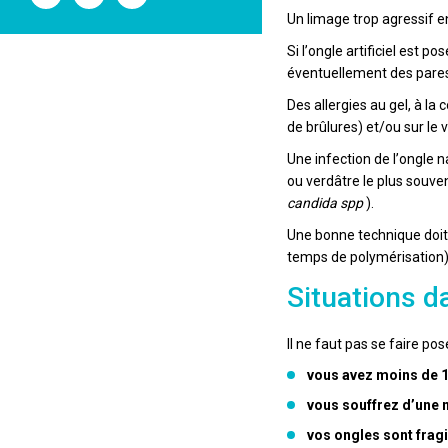
l'ANSM
l'ANSM
l'ANSM
Un limage trop agressif e
sur
sur
sur
Twitter
Youtube
Linkedin
Si l’ongle artificiel est p
éventuellement des parest
Des allergies au gel, à l
de brûlures) et/ou sur le 
Une infection de l’ongle 
ou verdâtre le plus souve
candida spp
).
Une bonne technique doit 
temps de polymérisation)
Situations da
Il ne faut pas se faire pose
vous avez moins de 
vous souffrez d’une 
vos ongles sont frag