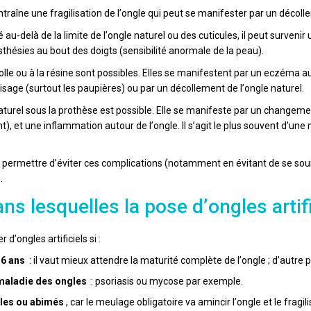
ntraîne une fragilisation de l’ongle qui peut se manifester par un décoll
osé au-delà de la limite de l’ongle naturel ou des cuticules, il peut surven
hésies au bout des doigts (sensibilité anormale de la peau).
a colle ou à la résine sont possibles. Elles se manifestent par un eczé
visage (surtout les paupières) ou par un décollement de l’ongle naturel.
naturel sous la prothèse est possible. Elle se manifeste par un changem
nt), et une inflammation autour de l’ongle. Il s’agit le plus souvent d’u
permettre d’éviter ces complications (notamment en évitant de se souill
.
ns lesquelles la pose d’ongles artif
r d’ongles artificiels si :
16 ans
: il vaut mieux attendre la maturité complète de l’ongle ; d’autre 
maladie des ongles
: psoriasis ou mycose par exemple.
iles ou abimés
, car le meulage obligatoire va amincir l’ongle et le fragi