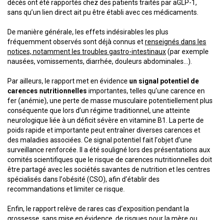
décès ont été rapportés chez des patients traités par aGLP-1,
sans qu’un lien direct ait pu être établi avec ces médicaments.
De manière générale, les effets indésirables les plus
fréquemment observés sont déjà connus et
renseignés dans les
notices, notamment les troubles gastro-intestinaux
(par exemple
nausées, vomissements, diarrhée, douleurs abdominales…).
Par ailleurs, le rapport met en évidence
un signal potentiel de
carences nutritionnelles
importantes, telles qu’une carence en
fer (anémie), une perte de masse musculaire potentiellement plus
conséquente que lors d’un régime traditionnel, une atteinte
neurologique liée à un déficit sévère en vitamine B1. La perte de
poids rapide et importante peut entraîner diverses carences et
des maladies associées. Ce signal potentiel fait l’objet d’une
surveillance renforcée. Il a été souligné lors des présentations aux
comités scientifiques que le risque de carences nutritionnelles doit
être partagé avec les sociétés savantes de nutrition et les centres
spécialisés dans l’obésité (CSO), afin d’établir des
recommandations et limiter ce risque.
Enfin, le rapport relève de rares cas d’exposition pendant la
grossesse, sans mise en évidence, de risques pour la mère ou