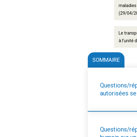
maladies 
(29/04/2
Le transp
à l’unité
SOMMAIRE
Questions/répo
autorisées sel
Questions/rép