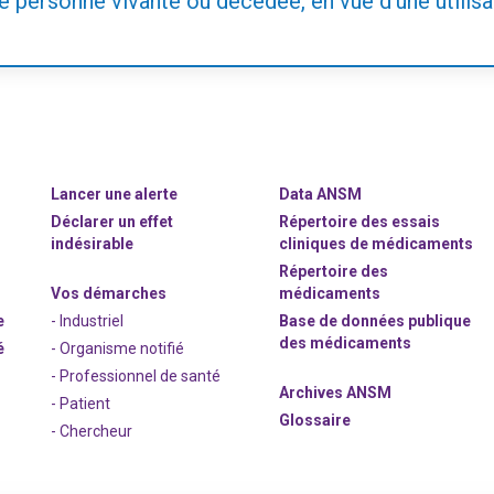
e personne vivante ou décédée, en vue d’une utilisa
Lancer une alerte
Data ANSM
Déclarer un effet
Répertoire des essais
indésirable
cliniques de médicaments
Répertoire des
Vos démarches
médicaments
e
- Industriel
Base de données publique
des médicaments
é
- Organisme notifié
- Professionnel de santé
Archives ANSM
- Patient
Glossaire
- Chercheur