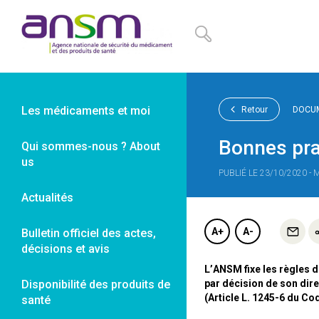
Panneau de gestion des cookies
Les médicaments et moi
Retour
DOCUM
Bonnes prat
Qui sommes-nous ? About
us
PUBLIÉ LE 23/10/2020 - 
Actualités
A+
A-
Bulletin officiel des actes,
décisions et avis
L’ANSM fixe les règles d
Disponibilité des produits de
par décision de son dire
(Article L. 1245-6 du C
santé