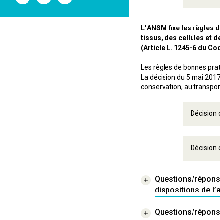
l'ANSM
l'ANSM
l'ANSM
sur
sur
sur
Twitter
Youtube
Linkedin
L’ANSM fixe les règles de
tissus, des cellules et 
(Article L. 1245-6 du C
Les règles de bonnes prat
La décision du 5 mai 2017 
conservation, au transport
Décision
Décision 
Questions/réponses
dispositions de l’
Questions/réponse