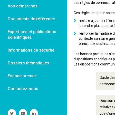
Les règles de bonnes prat
Vos démarches
Ces règles ont pour object
Documents de référence
mettre à jour le référ
le rendre plus adapté à 
Expertises et publications
renforcer la maîtrise d
scientifiques
contexte sanitaire gén
principaux destinatair
Informations de sécurité
Les bonnes pratiques s’art
dispositions spécifiques po
Dossiers thématiques
Les dispositions communes
Espace presse
Guide des
personne 
Contactez-nous
Décision 
relatives
Suivre
Suivre
Suivre
vue d’une