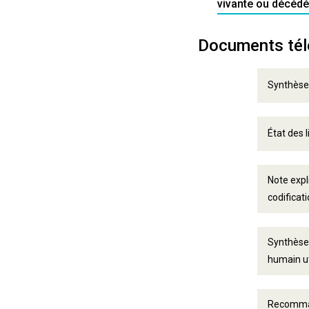
vivante ou décédée
Documents tél
Synthèse 
État des 
Note expl
codificat
Synthèse 
humain ut
Recommand