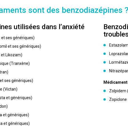
aments sont des benzodiazépines 
nes utilisées dans l’anxiété
Benzodi
trouble
et ses génériques)
Estazolam
il et ses génériques)
Loprazola
 et Likozam)
Lormétazé
sique (Tranxène)
Nitrazép
tran)
et ses génériques)
Médicaments
e (Victan)
Zolpidem (
a et génériques)
Zopiclone
don)
 et génériques)
a et génériques)