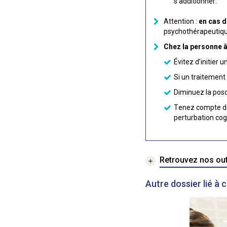
s’additionner.
Attention :
en cas d
psychothérapeutique
Chez la personne â
Évitez d’initier 
Si un traitement 
Diminuez la posol
Tenez compte de 
perturbation cog
Retrouvez nos outi
Autre dossier lié à 