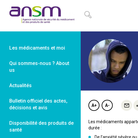
Panneau de gestion des cookies
Les médicaments et moi
Qui sommes-nous ? About
us
Actualités
Bulletin officiel des actes,
A+
A-
décisions et avis
Les médicaments apparten
Disponibilité des produits de
durée :
santé
De l’anxiété sévère ou 