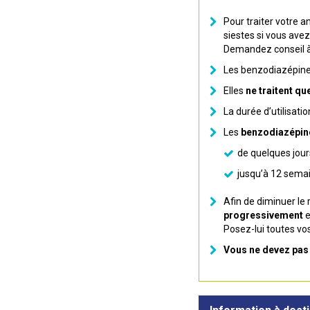
Pour traiter votre a
siestes si vous avez
Demandez conseil à
Les benzodiazépine
Elles
ne traitent q
La durée d’utilisatio
Les
benzodiazépine
de quelques jour
jusqu’à 12 sema
Afin de diminuer le
progressivement
e
Posez-lui toutes vo
Vous ne devez pas