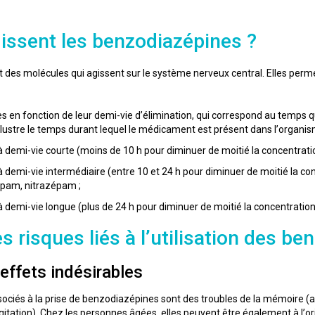
ssent les benzodiazépines ?
des molécules qui agissent sur le système nerveux central. Elles permett
es en fonction de leur demi-vie d’élimination, qui correspond au temp
illustre le temps durant lequel le médicament est présent dans l’organi
 demi-vie courte (moins de 10 h pour diminuer de moitié la concentrati
 demi-vie intermédiaire (entre 10 et 24 h pour diminuer de moitié la c
pam, nitrazépam ;
demi-vie longue (plus de 24 h pour diminuer de moitié la concentration
s risques liés à l’utilisation des b
effets indésirables
sociés à la prise de benzodiazépines sont des troubles de la mémoire (
gitation). Chez les personnes âgées, elles peuvent être également à l’or