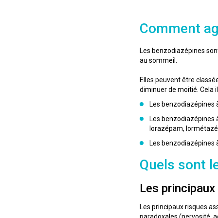
Comment agi
Les benzodiazépines sont 
au sommeil.
Elles peuvent être classé
diminuer de moitié. Cela 
Les benzodiazépines à
Les benzodiazépines à
lorazépam, lormétazé
Les benzodiazépines à 
Quels sont le
Les principaux 
Les principaux risques as
paradoxales (nervosité, a