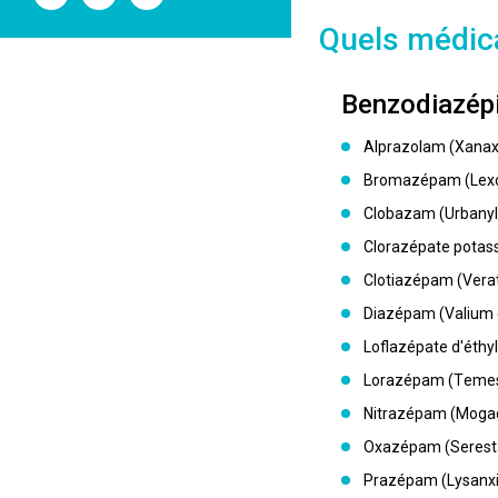
l'ANSM
l'ANSM
l'ANSM
sur
sur
sur
Quels médic
Twitter
Youtube
Linkedin
Benzodiazépi
Alprazolam (Xanax 
Bromazépam (Lexom
Clobazam (Urbanyl
Clorazépate potas
Clotiazépam (Vera
Diazépam (Valium 
Loflazépate d'éthyl
Lorazépam (Temest
Nitrazépam (Moga
Oxazépam (Seresta
Prazépam (Lysanxi