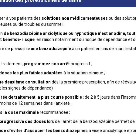
ination des professionnels de santé
er à vos patients des
solutions non médicamenteuses
ou des solutio
ieuses ou de troubles du sommeil.
n de benzodiazépine anxiolytique ou hypnotique n’est anodine, toute 
rt bénéfice-risque
, en raison notamment du risque de dépendance et de
ire de
prescrire une benzodiazépine
à un patient en cas de manifestat
du traitement,
programmez son arrêt
progressif ;
doses les plus faibles adaptées
à la situation clinique ;
e deuxième consultation
dès la première prescription, afin de réévalu
t les signes de dépendance) ;
rée de traitement la plus courte possible
: de 2 à 5 jours dans l’inso
e moins de 12 semaines dans l’anxiété ;
s la dose maximale
recommandée ;
 progressive des doses
lors de l’arrêt de la benzodiazépine permet de r
dé d’éviter d’associer les benzodiazépines
à visée anxiolytique et/o