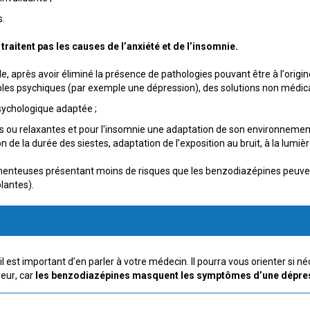
s.
raitent pas les causes de l’anxiété et de l’insomnie.
e, après avoir éliminé la présence de pathologies pouvant être à l’or
oubles psychiques (par exemple une dépression), des solutions non médi
sychologique adaptée ;
es ou relaxantes et pour l'insomnie une adaptation de son environnemen
on de la durée des siestes, adaptation de l’exposition au bruit, à la lum
enteuses présentant moins de risques que les benzodiazépines peuven
lantes).
il est important d’en parler à votre médecin. Il pourra vous orienter si
eur, car
les benzodiazépines masquent les symptômes d’une dépre