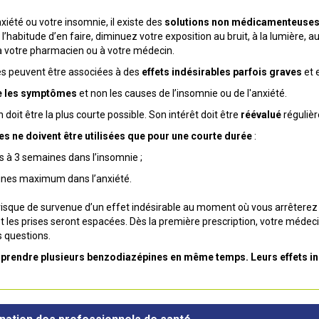
nxiété ou votre insomnie, il existe des
solutions non médicamenteuse
 l’habitude d’en faire, diminuez votre exposition au bruit, à la lumière
 votre pharmacien ou à votre médecin.
s peuvent être associées à des
effets indésirables parfois graves
et 
ue les symptômes
et non les causes de l’insomnie ou de l'anxiété.
n doit être la plus courte possible. Son intérêt doit être
réévalué
réguliè
s ne doivent être utilisées que pour une courte durée
:
s à 3 semaines dans l’insomnie ;
ines maximum dans l’anxiété.
 risque de survenue d’un effet indésirable au moment où vous arrêterez 
t les prises seront espacées. Dès la première prescription, votre médecin
s questions.
 prendre plusieurs benzodiazépines en même temps. Leurs effets in