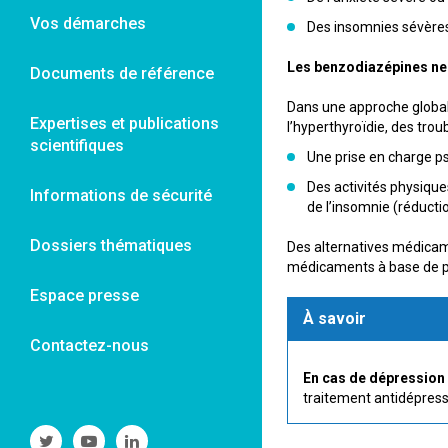
Vos démarches
Des insomnies sévère
Les benzodiazépines ne t
Documents de référence
Dans une approche global
Expertises et publications
l’hyperthyroïdie, des tr
scientifiques
Une prise en charge p
Des activités physiqu
Informations de sécurité
de l’insomnie (réducti
Dossiers thématiques
Des alternatives médicam
médicaments à base de p
Espace presse
À savoir
Contactez-nous
En cas de dépression
traitement antidépress
Suivre
Suivre
Suivre