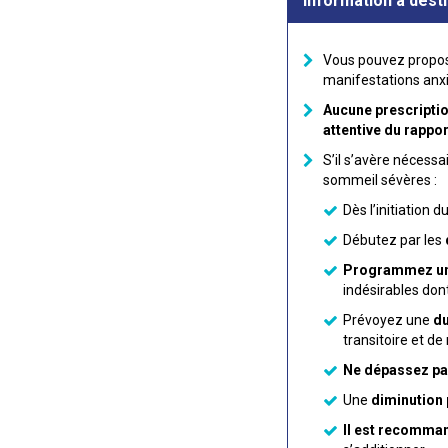
Information à dest
Vous pouvez propos
manifestations anx
Aucune prescriptio
attentive du rappo
S’il s’avère nécessa
sommeil sévères :
Dès l’initiation 
Débutez par les
Programmez un
indésirables don
Prévoyez une
du
transitoire et d
Ne dépassez pa
Une
diminution
Il est recomman