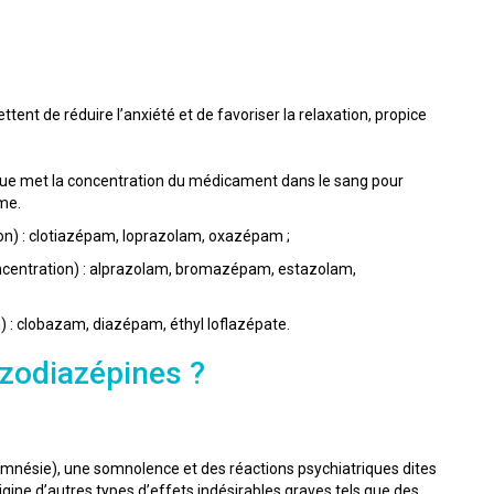
ent de réduire l’anxiété et de favoriser la relaxation, propice
s que met la concentration du médicament dans le sang pour
sme.
on) : clotiazépam, loprazolam, oxazépam ;
oncentration) : alprazolam, bromazépam, estazolam,
) : clobazam, diazépam, éthyl loflazépate.
enzodiazépines ?
amnésie), une somnolence et des réactions psychiatriques dites
igine d’autres types d’effets indésirables graves tels que des