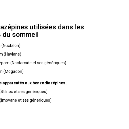
?
azépines utilisées dans les
s du sommeil
 (Nuctalon)
m (Havlane)
pam (Noctamide et ses génériques)
am (Mogadon)
 apparentés aux benzodiazépines
:
Stilnox et ses génériques)
 (Imovane et ses génériques)