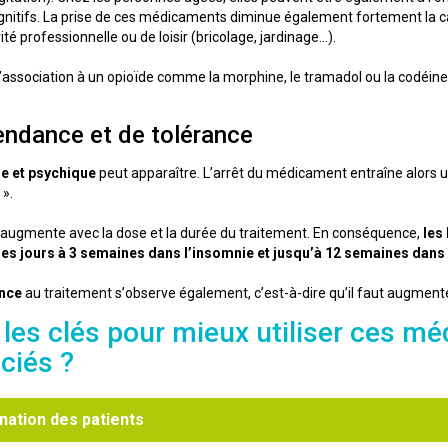
gnitifs. La prise de ces médicaments diminue également fortement la ca
té professionnelle ou de loisir (bricolage, jardinage...).
association à un opioïde comme la morphine, le tramadol ou la codéine,
ndance et de tolérance
e et psychique
peut apparaître. L’arrêt du médicament entraîne alors un 
».
augmente avec la dose et la durée du traitement. En conséquence,
les
ues jours à 3 semaines dans l’insomnie et jusqu’à 12 semaines dans 
ance
au traitement s’observe également, c’est-à-dire qu’il faut augment
 les clés pour mieux utiliser ces mé
ciés ?
nation des patients