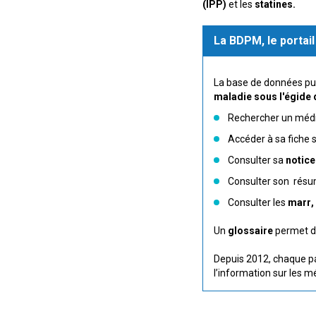
(IPP)
et les
statines.
La BDPM, le portail
La base de données p
maladie sous l'égide 
Rechercher un médi
Accéder à sa fiche 
Consulter sa
notice
Consulter son résum
Consulter les
marr,
Un
glossaire
permet d
Depuis 2012, chaque pay
l’information sur les 