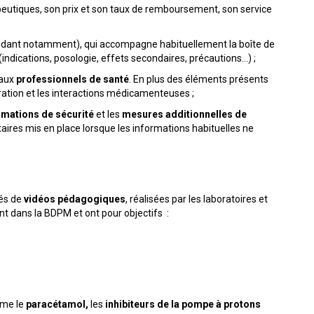
peutiques, son prix et son taux de remboursement, son service
u aidant notamment), qui accompagne habituellement la boîte de
indications, posologie, effets secondaires, précautions…) ;
 aux
professionnels de santé
. En plus des éléments présents
ration et les interactions médicamenteuses ;
rmations de sécurité
et les
mesures additionnelles de
es mis en place lorsque les informations habituelles ne
nés de
vidéos pédagogiques
, réalisées par les laboratoires et
nt dans la BDPM et ont pour objectifs :
mme le
paracétamol,
les
inhibiteurs de la pompe à protons