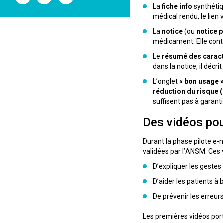
l'ANSM
l'ANSM
l'ANSM
La
fiche info
synthétiq
sur
sur
sur
médical rendu, le lien
Twitter
Youtube
Linkedin
La
notice
(ou
notice p
médicament. Elle conti
Le
résumé des caract
dans la notice, il déc
L’onglet
« bon usage 
réduction du risque 
suffisent pas à garan
Des vidéos pou
Durant la phase pilote e
validées par l’ANSM. Ces 
D’expliquer les gestes
D’aider les patients à 
De prévenir les erreu
Les premières vidéos por