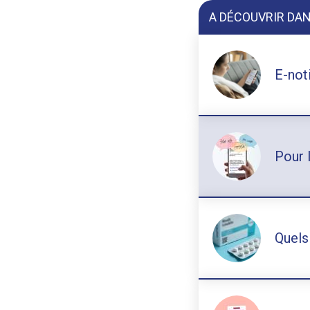
A DÉCOUVRIR DAN
E-not
Pour 
Quels