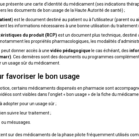
ue présente une carte d’identité du médicament (ses indications théra
 vers les documents de bon usage de la Haute Autorité de santé) ;
atient
) est le document destiné au patient ou à l’utilisateur (parent o
ent les informations nécessaires à une bonne utilisation du traitement (
éristiques du produit (RCP)
est un document plus technique, destiné
rit notamment les propriétés pharmacologiques, les modalités d’administ
»
peut donner accès à une
vidéo pédagogique
le cas échéant, des
info
(marr)
. Ces dernières sont des documents ou programmes complémentair
tir un usage sûr du médicament.
r favoriser le bon usage
-notice, certains médicaments dispensés en pharmacie sont accompag
vidéos sont visibles dans l’onglet « bon usage » de la fiche du médicame
 à adopter pour un usage sûr ;
bien suivre leur traitement ;
rs ou mésusages.
tent sur des médicaments de la phase pilote fréquemment utilisés co