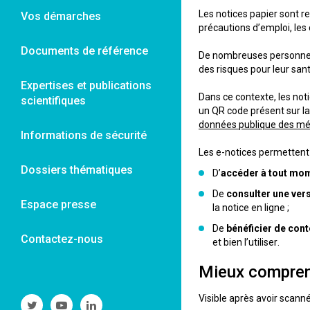
Les notices papier sont 
Vos démarches
précautions d’emploi, les 
Documents de référence
De nombreuses personnes p
des risques pour leur sant
Expertises et publications
Dans ce contexte, les not
scientifiques
un QR code présent sur la
données publique des m
Informations de sécurité
Les e-notices permettent 
Dossiers thématiques
D’
accéder à tout mom
De
consulter une ver
Espace presse
la notice en ligne ;
De
bénéficier de con
Contactez-nous
et bien l’utiliser.
Mieux compren
Visible après avoir scann
Suivre
Suivre
Suivre