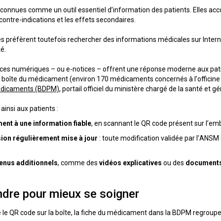
reconnues comme un outil essentiel d’information des patients. Elles 
contre-indications et les effets secondaires.
réfèrent toutefois rechercher des informations médicales sur Internet,
é.
ices numériques – ou e-notices – offrent une réponse moderne aux patien
 boîte du médicament (environ 170 médicaments concernés à l’officine pe
édicaments (BDPM)
, portail officiel du ministère chargé de la santé et g
ainsi aux patients :
ent à une information fiable
, en scannant le QR code présent sur l’emb
sion régulièrement mise à jour
: toute modification validée par l’ANSM 
tenus additionnels
, comme des
vidéos explicatives
ou des
documents
dre pour mieux se soigner
é le QR code sur la boîte, la fiche du médicament dans la BDPM regroupe 