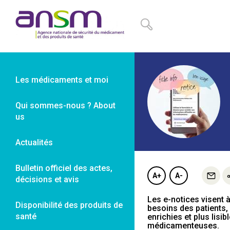
Panneau de gestion des cookies
Les médicaments et moi
Qui sommes-nous ? About
us
Actualités
Bulletin officiel des actes,
A+
A-
décisions et avis
Les e-notices visent à
Disponibilité des produits de
besoins des patients,
santé
enrichies et plus lisi
médicamenteuses.