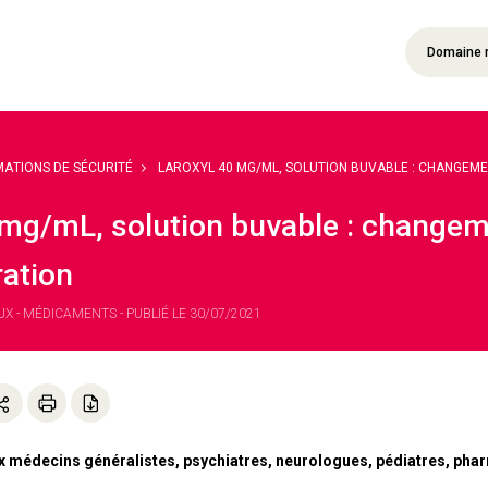
Domaine 
MATIONS DE SÉCURITÉ
LAROXYL 40 MG/ML, SOLUTION BUVABLE : CHANGEMEN
 mg/mL, solution buvable : changeme
ration
 - MÉDICAMENTS - PUBLIÉ LE 30/07/2021
x médecins généralistes, psychiatres, neurologues, pédiatres, phar