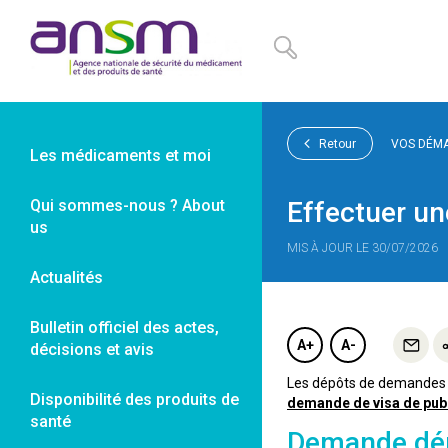
Panneau de gestion des cookies
Retour
VOS DÉM
Les médicaments et moi
Qui sommes-nous ? About
Effectuer u
us
MIS À JOUR LE 30/07/2026
Actualités
Bulletin officiel des actes,
A+
A-
décisions et avis
Les dépôts de demandes 
Disponibilité des produits de
demande de visa de publ
santé
Demande déma