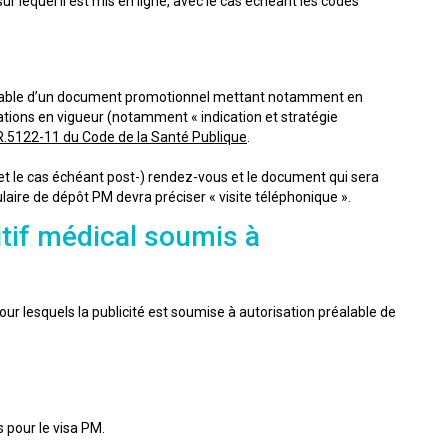
ur lequel il est mis en ligne, avec le cas échéant les codes
préalable d’un document promotionnel mettant notamment en
ations en vigueur (notamment « indication et stratégie
 R.5122-11 du Code de la Santé Publique
.
et le cas échéant post-) rendez-vous et le document qui sera
ulaire de dépôt PM devra préciser « visite téléphonique ».
if médical soumis à
ur lesquels la publicité est soumise à autorisation préalable de
 pour le visa PM.