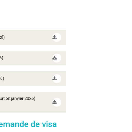
26)
6)
26)
ation janvier 2026)
demande de visa