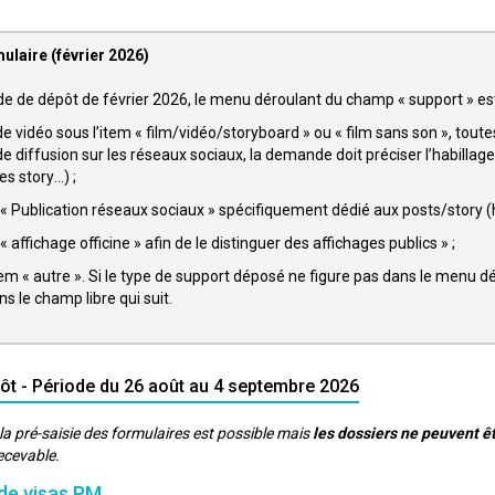
ulaire (février 2026)
de de dépôt de février 2026, le menu déroulant du champ « support » e
e vidéo sous l’item « film/vidéo/storyboard » ou « film sans son », tout
de diffusion sur les réseaux sociaux, la demande doit préciser l’habilla
s story…) ;
 « Publication réseaux sociaux » spécifiquement dédié aux posts/story (
 affichage officine » afin de le distinguer des affichages publics » ;
em « autre ». Si le type de support déposé ne figure pas dans le menu dér
s le champ libre qui suit.
ôt - Période du 26 août au 4 septembre 2026
a pré-saisie des formulaires est possible mais
les dossiers ne peuvent ê
ecevable.
de visas PM