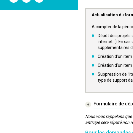
l'ANSM
l'ANSM
l'ANSM
sur
sur
sur
Twitter
Youtube
Linkedin
Actualisation du form
A compter de la pério
Dépôt des projets d
internet…). En cas 
supplémentaires de
Création d’un item
Création d’un item «
Suppression de l’it
type de support dan
Formulaire de dép
Nous vous rappelons que l
anticipé sera réputé non r
Pour les demandes 