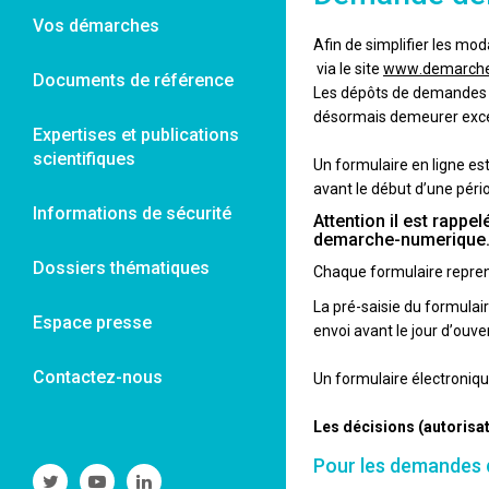
Vos démarches
Afin de simplifier les mod
via le site
www.demarche.
Documents de référence
Les dépôts de demandes d
désormais demeurer exce
Expertises et publications
scientifiques
Un formulaire en ligne es
avant le début d’une péri
Informations de sécurité
Attention il est rapp
demarche-numerique.gou
Dossiers thématiques
Chaque formulaire repren
La pré-saisie du formulair
Espace presse
envoi avant le jour d’ouv
Contactez-nous
Un formulaire électroniqu
Les décisions (autorisa
Pour les demandes 
Suivre
Suivre
Suivre