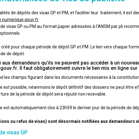
alités de dépôts des visas GP et PM, et faciliter leur traitement, il est 
numerique.gouv.fr
.
e visas GP ou PM au format papier adressées à l’ANSM par pli recomm
ptionnels.
t créé pour chaque période de dépôt GP et PM. Le lien vers chaque formul
ode de dépôt.
elé aux demandeurs qu’ils ne peuvent pas accéder à un nouveau
v.fr. Il faut obligatoirement suivre le lien mis en ligne sur 
d les champs figurant dans les documents nécessaires à la constitutio
e est possible, néanmoins le dépôt définitif des dossiers ne peut être ef
erture de la période de dépôt sera réputé non recevable.
e est automatiquement clos à 23h59 le dernier jour de la période de dép
tions ou refus de visas) sont désormais notifiées aux demandeurs 
de visas GP