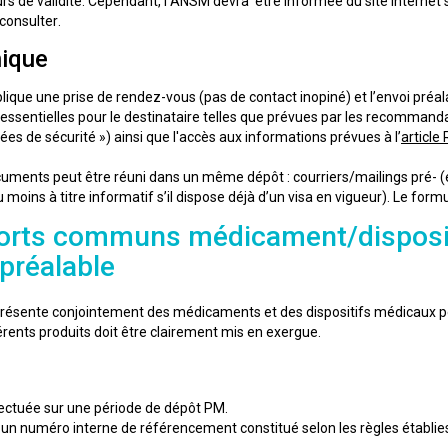
ours de validité. Cependant, l’ANSM devra être informée du site internet s
consulter.
nique
mplique une prise de rendez-vous (pas de contact inopiné) et l’envoi 
essentielles pour le destinataire telles que prévues par les recommand
es de sécurité ») ainsi que l'accès aux informations prévues à l’
article
uments peut être réuni dans un même dépôt : courriers/mailings pré- (
moins à titre informatif s’il dispose déjà d’un visa en vigueur). Le form
orts communs médicament/disposit
 préalable
e présente conjointement des médicaments et des dispositifs médicaux po
érents produits doit être clairement mis en exergue.
ectuée sur une période de dépôt PM.
 un numéro interne de référencement constitué selon les règles établies