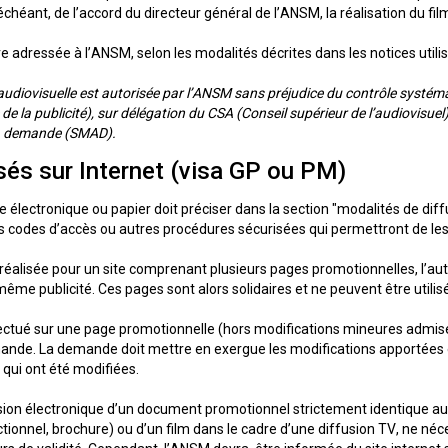
 échéant, de l’accord du directeur général de l’ANSM, la réalisation du fil
re adressée à l’ANSM, selon les modalités décrites dans les notices utili
audiovisuelle est autorisée par l’ANSM sans préjudice du contrôle systéma
de la publicité), sur délégation du CSA (Conseil supérieur de l’audiovisuel) 
la demande (SMAD).
sés sur Internet (visa GP ou PM)
électronique ou papier doit préciser dans la section "modalités de dif
es codes d’accès ou autres procédures sécurisées qui permettront de les
alisée pour un site comprenant plusieurs pages promotionnelles, l’aut
même publicité. Ces pages sont alors solidaires et ne peuvent être utili
tué sur une page promotionnelle (hors modifications mineures admise
nde. La demande doit mettre en exergue les modifications apportées 
 qui ont été modifiées.
ersion électronique d’un document promotionnel strictement identique a
ctionnel, brochure) ou d’un film dans le cadre d’une diffusion TV, ne néc