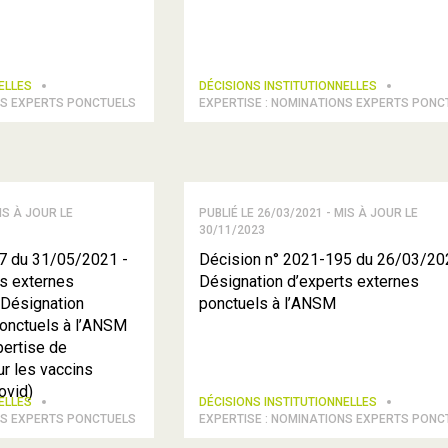
NELLES
DÉCISIONS INSTITUTIONNELLES
NS EXPERTS PONCTUELS
EXPERTISE : NOMINATIONS EXPERTS PONC
IS À JOUR LE
PUBLIÉ LE 26/03/2021 - MIS À JOUR LE
30/11/2023
7 du 31/05/2021 -
Décision n° 2021-195 du 26/03/20
ts externes
Désignation d’experts externes
(Désignation
ponctuels à l’ANSM
ponctuels à l’ANSM
pertise de
r les vaccins
ovid)
NELLES
DÉCISIONS INSTITUTIONNELLES
NS EXPERTS PONCTUELS
EXPERTISE : NOMINATIONS EXPERTS PONC