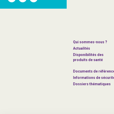
l'ANSM
l'ANSM
l'ANSM
sur
sur
sur
Twitter
Youtube
Linkedin
Qui sommes-nous ?
Actualités
Disponibilités des
produits de santé
Documents de référenc
Informations de sécurit
Dossiers thématiques