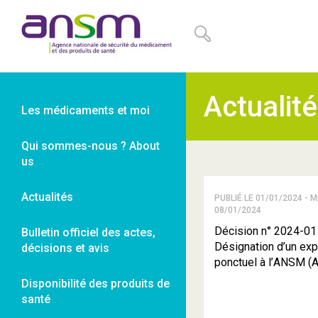
Panneau de gestion des cookies
Actualit
Les médicaments et moi
Qui sommes-nous ? About
us
Actualités
PUBLIÉ LE 01/01/2024 - M
08/01/2024
Décision n° 2024-01
Bulletin officiel des actes,
Désignation d’un exp
décisions et avis
ponctuel à l’ANSM (
Disponibilité des produits de
santé