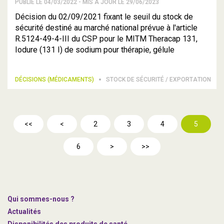
PUBLIÉ LE 04/03/2022 - MIS À JOUR LE 29/06/2023
Décision du 02/09/2021 fixant le seuil du stock de
sécurité destiné au marché national prévue à l'article
R.5124-49-4-III du CSP pour le MITM Theracap 131,
Iodure (131 I) de sodium pour thérapie, gélule
DÉCISIONS (MÉDICAMENTS)
STOCK DE SÉCURITÉ / EXPORTATION
<<
<
2
3
4
5
6
>
>>
Qui sommes-nous ?
Actualités