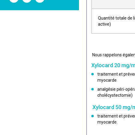
l'ANSM
l'ANSM
l'ANSM
sur
sur
sur
Twitter
Youtube
Linkedin
Quantité totale de 
active)
Nous rappelons égaleme
Xylocard 20 mg/
traitement et préve
myocarde
analgésie péri-opér
cholécystectomie)
Xylocard 50 mg/
traitement et préve
myocarde.