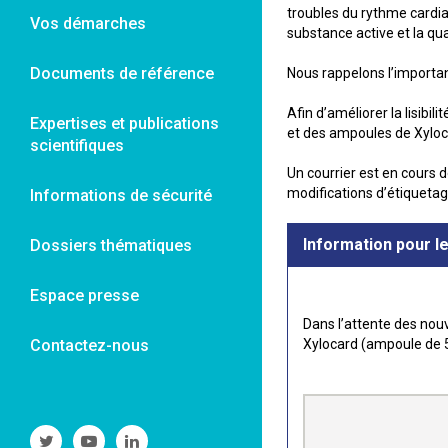
troubles du rythme cardia
Vos démarches
substance active et la qu
Documents de référence
Nous rappelons l’importan
Afin d’améliorer la lisib
Expertises et publications
et des ampoules de Xyloca
scientifiques
Un courrier est en cours 
modifications d’étiqueta
Informations de sécurité
Information pour l
Dossiers thématiques
Espace presse
Dans l’attente des nou
Contactez-nous
Xylocard (ampoule de 5
Suivre
Suivre
Suivre