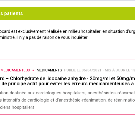
s patients
ocard est exclusivement réalisée en milieu hospitalier, en situation d'u
nistré, il n'y a pas de raison de vous inquiéter.
S MEDICAMENTEUX
MÉDICAMENTS
PUBLIÉ LE 06/04/2021 - MIS À JOUR LE 1
rd – Chlorhydrate de lidocaïne anhydre - 20mg/ml et 50mg/m
s de principe actif pour éviter les erreurs médicamenteuses à
tion destinée aux cardiologues hospitaliers, anesthésistes-réanimat
s intensifs de cardiologie et d’anesthésie-réanimation, de réanimati
iens hospitaliers