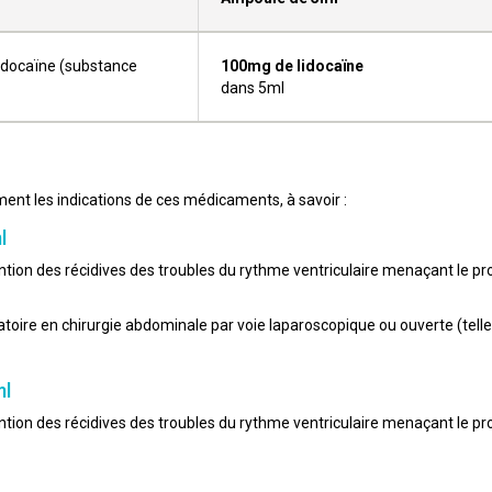
lidocaïne (substance
100mg de lidocaïne
dans 5ml
nt les indications de ces médicaments, à savoir :
ml
ntion des récidives des troubles du rythme ventriculaire menaçant le pro
atoire en chirurgie abdominale par voie laparoscopique ou ouverte (telle
ml
ntion des récidives des troubles du rythme ventriculaire menaçant le pro