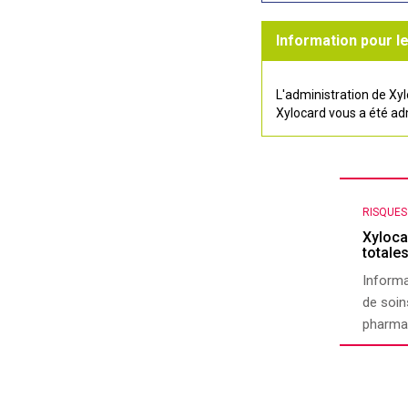
Information pour le
L'administration de Xyl
Xylocard vous a été admi
RISQUE
Xyloca
totale
Informa
de soin
pharmac