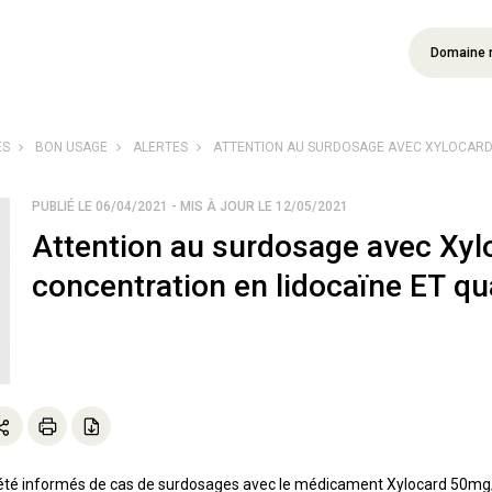
Domaine 
ÉS
BON USAGE
ALERTES
ATTENTION AU SURDOSAGE AVEC XYLOCARD :
PUBLIÉ LE 06/04/2021 - MIS À JOUR LE 12/05/2021
Attention au surdosage avec Xyl
concentration en lidocaïne ET qua
 informés de cas de surdosages avec le médicament Xylocard 50mg/ml, u