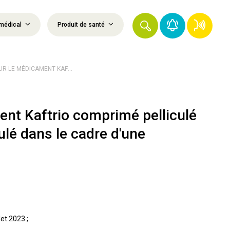
médical
Produit de santé
UR LE MÉDICAMENT KAF...
nt Kaftrio comprimé pelliculé
lé dans le cadre d'une
let 2023 ;