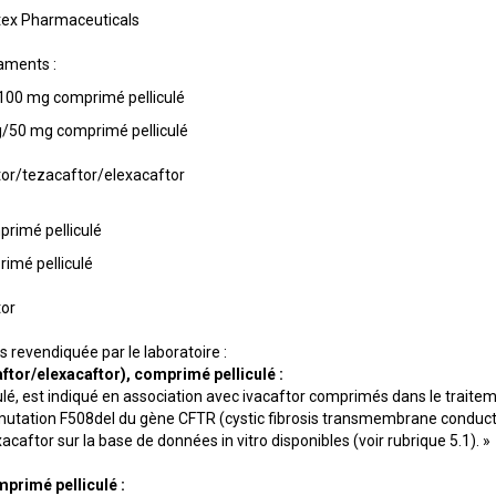
ex Pharmaceuticals
aments :
100 mg comprimé pelliculé
g/50 mg comprimé pelliculé
tor/tezacaftor/elexacaftor
rimé pelliculé
imé pelliculé
tor
s revendiquée par le laboratoire :
aftor/elexacaftor), comprimé pelliculé :
ulé, est indiqué en association avec ivacaftor comprimés dans le traite
 mutation F508del du gène CFTR (cystic fibrosis transmembrane conduct
caftor sur la base de données in vitro disponibles (voir rubrique 5.1). »
primé pelliculé :