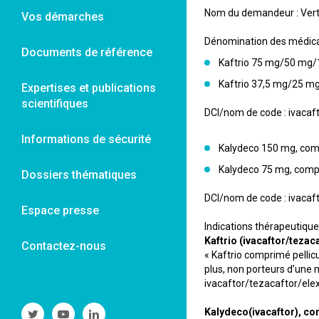
Nom du demandeur : Vert
Vos démarches
Dénomination des médic
Documents de référence
Kaftrio 75 mg/50 mg/
Kaftrio 37,5 mg/25 m
Expertises et publications
scientifiques
DCI/nom de code : ivacaf
Informations de sécurité
Kalydeco 150 mg, comp
Kalydeco 75 mg, compr
Dossiers thématiques
DCI/nom de code : ivacaf
Espace presse
Indications thérapeutique
Kaftrio (ivacaftor/tezac
Contactez-nous
« Kaftrio comprimé pellic
plus, non porteurs d’une
ivacaftor/tezacaftor/elexa
Suivre
Suivre
Suivre
Kalydeco(ivacaftor), com