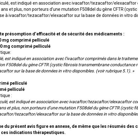
culé, est indiqué en association avec ivacaftor/tezacaftor/elexacaftor
 ans et plus, non porteurs d’une mutation F508del du gène CFTR (cysti
 à ivacaftor/tezacaftor/elexacaftor sur la base de données in vitro disp
rte présomption d’efficacité et de sécurité des médicaments :
0 mg comprimé pelliculé
50 mg comprimé pelliculé
tique:
lé, est indiqué en association avec l’ivacaftor comprimés dans le traiteme
ion F508del du gène CFTR (cystic fibrosis transmembrane conductance re
caftor sur la base de données in vitro disponibles. (voir rubrique 5.1). »
imé pelliculé
mé pelliculé
tique :
culé, est indiqué en association avec ivacaftor/tezacaftor/elexacaftor co
ns et plus, non porteurs d’une mutation F508del du gène CFTR (cystic f
aftor/tezacaftor/elexacaftor sur la base de données in vitro disponibles.
ue du présent avis figure en annexe, de même que les résumés des ca
 ces indications thérapeutiques.