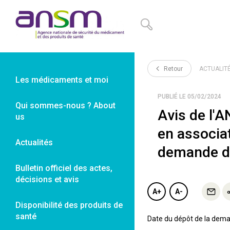
Panneau de gestion des cookies
Retour
ACTUALIT
Les médicaments et moi
PUBLIÉ LE 05/02/2024
Qui sommes-nous ? About
Avis de l'
us
en associa
Actualités
demande d
Bulletin officiel des actes,
décisions et avis
A+
A-
Disponibilité des produits de
santé
Date du dépôt de la deman