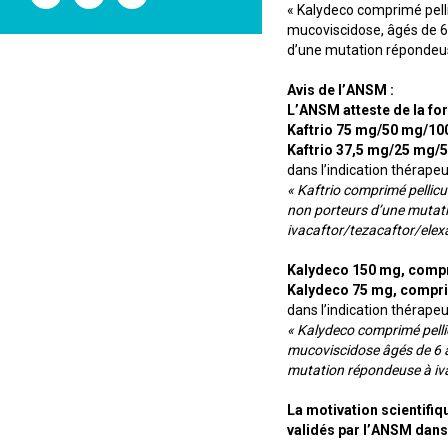
l'ANSM
l'ANSM
l'ANSM
« Kalydeco comprimé pelli
sur
sur
sur
mucoviscidose, âgés de 6
Twitter
Youtube
Linkedin
d’une mutation répondeuse
Avis de l’ANSM :
L’ANSM atteste de la fo
Kaftrio 75 mg/50 mg/10
Kaftrio 37,5 mg/25 mg/
dans l’indication thérapeu
« Kaftrio comprimé pellicu
non porteurs d’une mutat
ivacaftor/tezacaftor/elexa
Kalydeco 150 mg, compr
Kalydeco 75 mg, compri
dans l’indication thérapeu
« Kalydeco comprimé pelli
mucoviscidose âgés de 6 a
mutation répondeuse à ivac
La motivation scientifiq
validés par l’ANSM dans