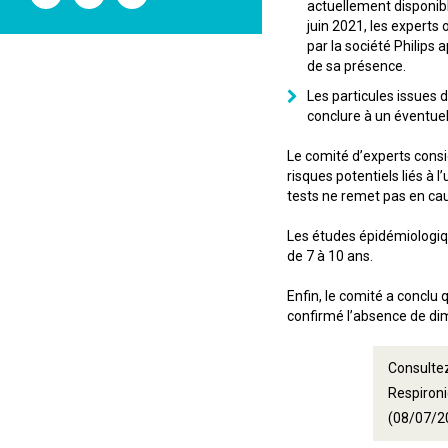
l'ANSM
l'ANSM
l'ANSM
actuellement disponib
sur
sur
sur
juin 2021, les experts
Twitter
Youtube
Linkedin
par la société Philips
de sa présence.
Les particules issues
conclure à un éventuel
Le comité d’experts consid
risques potentiels liés à l
tests ne remet pas en ca
Les études épidémiologiq
de 7 à 10 ans.
Enfin, le comité a conclu
confirmé l’absence de dim
Consultez
Respironi
(08/07/2