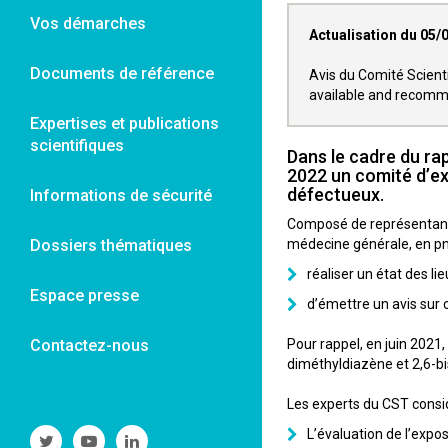
Vos démarches
Actualisation du 05/
Documents de référence
Avis du Comité Scienti
available and recomm
Expertises et publications
scientifiques
Dans le cadre du rap
2022 un comité d’exp
défectueux.
Informations de sécurité
Composé de représentants
Dossiers thématiques
médecine générale, en pne
réaliser un état des li
Espace presse
d’émettre un avis sur
Contactez-nous
Pour rappel, en juin 2021,
diméthyldiazène et 2,6-bi
Les experts du CST consi
L’évaluation de l’expo
Suivre
Suivre
Suivre