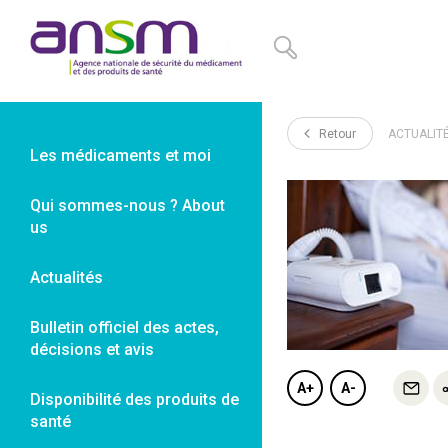
Panneau de gestion des cookies
Retour
ACTUALIT
Les médicaments et moi
Qui sommes-nous ? About
us
Actualités
Bulletin officiel des actes,
décisions et avis
A+
A-
Disponibilité des produits de
santé