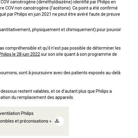
 COV cancérogène (diméthyldiazène) identifié par Philips en
tre COV non cancérogène (l’acétone). Ce point a été confirmé
oqué par Philips en juin 2021 ne peut être avéré faute de preuve
(quantitativement, physiquement et chimiquement) pour pouvoir
 pas compréhensible et qu’il n’est pas possible de déterminer les
ilips le 28 juin 2022
sur son site quant à son programme de
poumons, sont à poursuivre avec des patients exposés au-delà
dessous restent valables, et ce d’autant plus que Philips a
risation du remplacement des appareils.
entilation Philips
ponibles et préconisations »