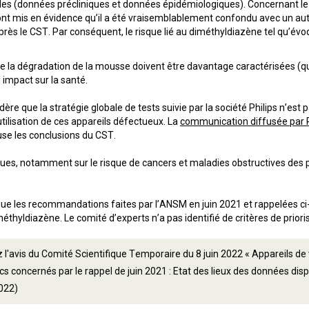
les (données précliniques et données épidémiologiques). Concernant le
 ont mis en évidence qu’il a été vraisemblablement confondu avec un au
 après le CST. Par conséquent, le risque lié au diméthyldiazène tel qu’év
 de la dégradation de la mousse doivent être davantage caractérisées 
 impact sur la santé.
ère que la stratégie globale de tests suivie par la société Philips n’est
’utilisation de ces appareils défectueux. La
communication diffusée par Ph
use les conclusions du CST.
ues, notamment sur le risque de cancers et maladies obstructives des 
 que les recommandations faites par l’ANSM en juin 2021 et rappelées ci-
éthyldiazène. Le comité d’experts n’a pas identifié de critères de prio
 l'avis du Comité Scientifique Temporaire du 8 juin 2022 « Appareils de v
cs concernés par le rappel de juin 2021 : Etat des lieux des données dis
022)