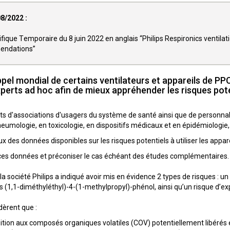
08/2022 :
fique Temporaire du 8 juin 2022 en anglais “Philips Respironics ventila
endations”
pel mondial de certains ventilateurs et appareils de PPC 
erts ad hoc afin de mieux appréhender les risques potenti
 d'associations d'usagers du système de santé ainsi que de personnali
umologie, en toxicologie, en dispositifs médicaux et en épidémiologie, 
eux des données disponibles sur les risques potentiels à utiliser les appar
 ces données et préconiser le cas échéant des études complémentaires.
 la société Philips a indiqué avoir mis en évidence 2 types de risques : 
s (1,1-diméthyléthyl)-4-(1-methylpropyl)-phénol, ainsi qu’un risque d’ex
dèrent que :
sition aux composés organiques volatiles (COV) potentiellement libérés 