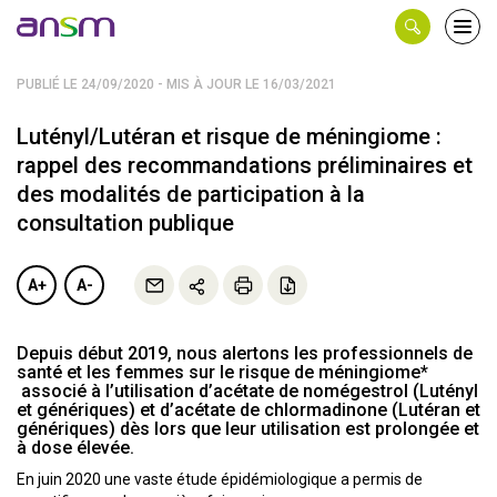
Panneau de gestion des cookies
Ouvri
le
men
PUBLIÉ LE 24/09/2020 - MIS À JOUR LE 16/03/2021
Lutényl/Lutéran et risque de méningiome :
rappel des recommandations préliminaires et
des modalités de participation à la
consultation publique
A+
A-
Depuis début 2019, nous alertons les professionnels de
santé et les femmes sur le risque de méningiome*
associé à l’utilisation d’acétate de nomégestrol (Lutényl
et génériques) et d’acétate de chlormadinone (Lutéran et
génériques) dès lors que leur utilisation est prolongée et
à dose élevée.
En juin 2020 une vaste étude épidémiologique a permis de