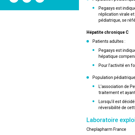
l'ANSM
l'ANSM
l'ANSM
sur
sur
sur
Pegasys est indiqu
Twitter
Youtube
Linkedin
réplication virale 
pédiatrique, se réfé
Hépatite chronique C
Patients adultes :
Pegasys est indiqu
hépatique compensée
Pour l’activité en f
Population pédiatrique
L’association de Pe
traitement et ayant
Lorsqu’il est décidé
réversibilité de cett
Laboratoire explo
Cheplapharm France