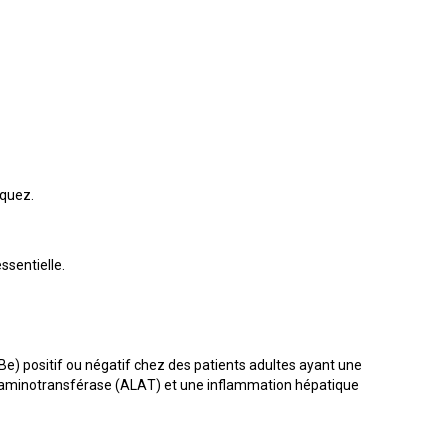
aquez.
ssentielle.
e) positif ou négatif chez des patients adultes ayant une
e aminotransférase (ALAT) et une inflammation hépatique