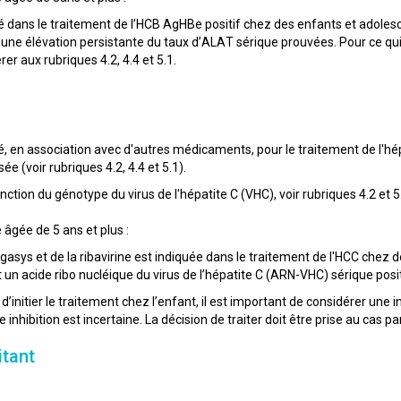
é dans le traitement de l’HCB AgHBe positif chez des enfants et adolesc
et une élévation persistante du taux d’ALAT sérique prouvées. Pour ce qui 
rer aux rubriques 4.2, 4.4 et 5.1.
é, en association avec d'autres médicaments, pour le traitement de l'h
 (voir rubriques 4.2, 4.4 et 5.1).
onction du génotype du virus de l'hépatite C (VHC), voir rubriques 4.2 et 5
 âgée de 5 ans et plus :
gasys et de la ribavirine est indiquée dans le traitement de l'HCC chez 
 un acide ribo nucléique du virus de l’hépatite C (ARN-VHC) sérique posit
 d’initier le traitement chez l’enfant, il est important de considérer une i
e inhibition est incertaine. La décision de traiter doit être prise au cas pa
itant