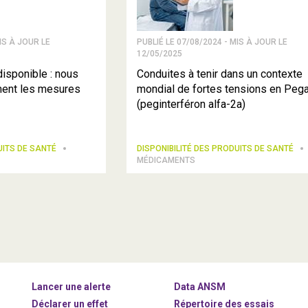
IS À JOUR LE
PUBLIÉ LE 07/08/2024 - MIS À JOUR LE
12/05/2025
isponible : nous
Conduites à tenir dans un contexte
ment les mesures
mondial de fortes tensions en Peg
(peginterféron alfa-2a)
UITS DE SANTÉ
DISPONIBILITÉ DES PRODUITS DE SANTÉ
MÉDICAMENTS
Lancer une alerte
Data ANSM
Déclarer un effet
Répertoire des essais