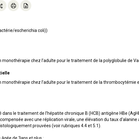
ctérie/escherichia coli))
 monothérapie chez l’adulte pour le traitement de la polyglobulie de V
ielle
n monothérapie chez l’adulte pour le traitement de la thrombocytémie e
é dans le traitement de l’hépatite chronique B (HCB) antigène HBe (AgHB
compensée avec une réplication virale, une élévation du taux d'alanin
istologiquement prouvées (voir rubriques 4.4 et 5.1).
 âgée de 3ans et plus :