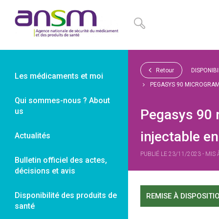
Panneau de gestion des cookies
Retour
DISPONIB
Les médicaments et moi
PEGASYS 90 MICROGRAMM
Qui sommes-nous ? About
us
Pegasys 90 
injectable e
Actualités
PUBLIÉ LE 23/11/2023 - MIS
Bulletin officiel des actes,
décisions et avis
Disponibilité des produits de
REMISE À DISPOSITI
santé