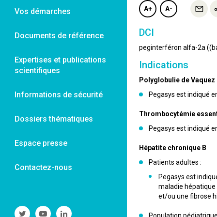
A+
A-
Vos démarches
DCI
Documents de référence
peginterféron alfa-2a ((ba
Expertises et publications
Indications
scientifiques
Polyglobulie de Vaquez
Informations de sécurité
Pegasys est indiqué en
Thrombocytémie essent
Dossiers thématiques
Pegasys est indiqué e
Espace presse
Hépatite chronique B
Patients adultes :
Contactez-nous
Pegasys est indiqu
maladie hépatique 
et/ou une fibrose h
Suivre
Suivre
Suivre
Population pédiatrique