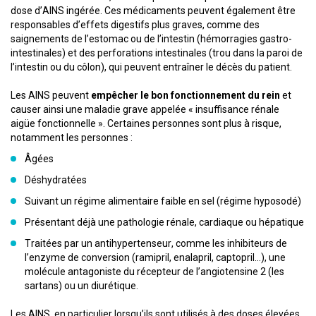
dose d’AINS ingérée. Ces médicaments peuvent également être
responsables d’effets digestifs plus graves, comme des
saignements de l’estomac ou de l’intestin (hémorragies gastro-
intestinales) et des perforations intestinales (trou dans la paroi de
l’intestin ou du côlon), qui peuvent entraîner le décès du patient.
Les AINS peuvent
empêcher le bon fonctionnement du rein
et
causer ainsi une maladie grave appelée « insuffisance rénale
aigüe fonctionnelle ». Certaines personnes sont plus à risque,
notamment les personnes :
Âgées
Déshydratées
Suivant un régime alimentaire faible en sel (régime hyposodé)
Présentant déjà une pathologie rénale, cardiaque ou hépatique
Traitées par un antihypertenseur, comme les inhibiteurs de
l’enzyme de conversion (ramipril, enalapril, captopril…), une
molécule antagoniste du récepteur de l’angiotensine 2 (les
sartans) ou un diurétique.
Les AINS, en particulier lorsqu’ils sont utilisés à des doses élevées