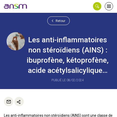
Panneau de gestion des cookies
Ouvri
le
men
Retour
Les anti-inflammatoires
non stéroïdiens (AINS) :
ibuprofène, kétoprofène,
acide acétylsalicylique…
PUBLIÉ LE 08/02/2024
Les anti-inflammatoires non stéroïdiens (AINS) sont une classe de