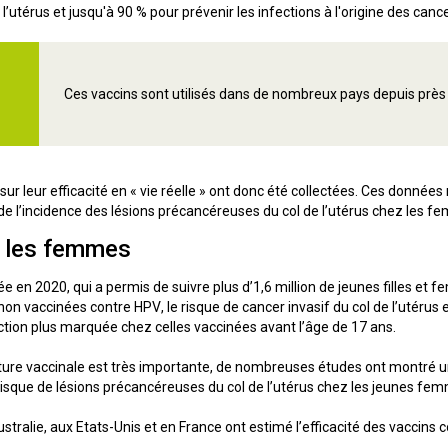
’utérus et jusqu'à 90 % pour prévenir les infections à l'origine des cance
Ces vaccins sont utilisés dans de nombreux pays depuis près
 leur efficacité en « vie réelle » ont donc été collectées. Ces données
e l’incidence des lésions précancéreuses du col de l’utérus chez les 
z les femmes
ée en 2020, qui a permis de suivre plus d’1,6 million de jeunes filles e
n vaccinées contre HPV, le risque de cancer invasif du col de l’utérus
tion plus marquée chez celles vaccinées avant l’âge de 17 ans.
rture vaccinale est très importante, de nombreuses études ont montré un
 risque de lésions précancéreuses du col de l’utérus chez les jeunes fe
ralie, aux Etats-Unis et en France ont estimé l’efficacité des vaccins 