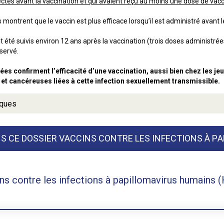
fectés avant la vaccination et qui avaient reçu au moins une dose de vac
 montrent que le vaccin est plus efficace lorsqu’il est administré avant l
té suivis environ 12 ans après la vaccination (trois doses administrée
servé.
s confirment l’efficacité d’une vaccination, aussi bien chez les jeu
et cancéreuses liées à cette infection sexuellement transmissible.
iques
S CE DOSSIER VACCINS CONTRE LES INFECTIONS À P
ns contre les infections à papillomavirus humains 