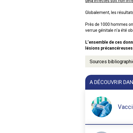
déjà infectés soit non in
Globalement, les résultats
Près de 1000 hommes ont é
verrue génitale n’a été ob
L’ensemble de ces donnée
lésions précancéreuses 
Sources bibliograph
A DÉCOUVRIR DAN
Vacci