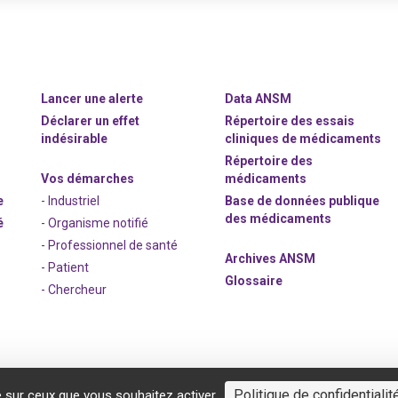
Lancer une alerte
Data ANSM
Déclarer un effet
Répertoire des essais
indésirable
cliniques de médicaments
Répertoire des
Vos démarches
médicaments
e
- Industriel
Base de données publique
des médicaments
é
- Organisme notifié
- Professionnel de santé
Archives ANSM
- Patient
Glossaire
- Chercheur
Politique de confidentialit
e sur ceux que vous souhaitez activer