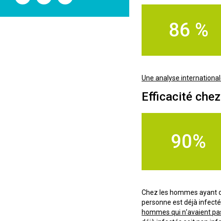
l'ANSM
l'ANSM
l'ANSM
sur
sur
sur
Twitter
Youtube
Linkedin
86 %
Une analyse international
Efficacité che
90%
Chez les hommes ayant des
personne est déjà infecté
hommes qui n’avaient pas é