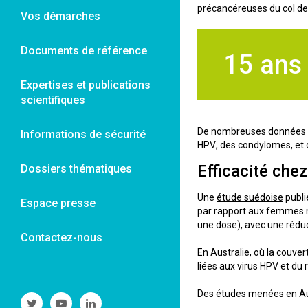
précancéreuses du col de l
Vos démarches
Documents de référence
15 ans
Expertises et publications
scientifiques
De nombreuses données sur
Informations de sécurité
HPV, des condylomes, et d
Efficacité che
Dossiers thématiques
Une
étude suédoise
publi
Espace presse
par rapport aux femmes no
une dose), avec une réduc
Contactez-nous
En Australie, où la couve
liées aux virus HPV et du
Des études menées en Aust
Suivre
Suivre
Suivre