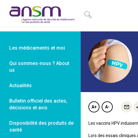
Panneau de gestion des cookies
Les médicaments et moi
Qui sommes-nous ? About
us
Actualités
Bulletin officiel des actes,
A+
A-
décisions et avis
Disponibilité des produits de
Les vaccins HPV induisent
santé
Lors des essais cliniques 