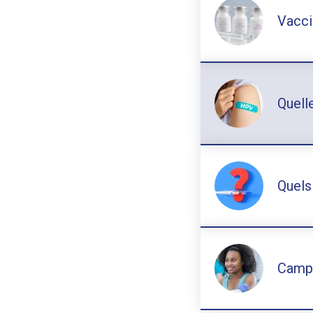
Vacci
Quell
Quels
Campa