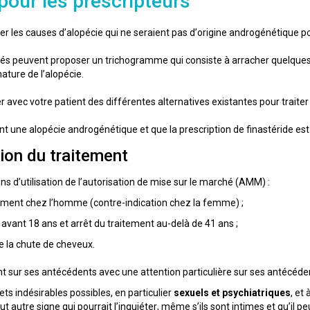
pour les prescripteurs
er les causes d’alopécie qui ne seraient pas d’origine androgénétique po
sés peuvent proposer un trichogramme qui consiste à arracher quelques 
ture de l’alopécie.
er avec votre patient des différentes alternatives existantes pour traiter
nt une alopécie androgénétique et que la prescription de finastéride es
ation du traitement
ns d’utilisation de l’autorisation de mise sur le marché (AMM) :
ement chez l’homme (contre-indication chez la femme) ;
 avant 18 ans et arrêt du traitement au-delà de 41 ans ;
e la chute de cheveux.
nt sur ses antécédents avec une attention particulière sur ses antécéde
ets indésirables possibles, en particulier
sexuels et psychiatriques
, et
 autre signe qui pourrait l’inquiéter, même s’ils sont intimes et qu’il peut 