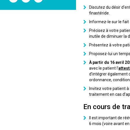
l'ANSM
l'ANSM
l'ANSM
sur
sur
sur
Discutez du désir d’enf
Twitter
Youtube
Linkedin
finastéride.
Informez-le sur le fai
Précisez à votre patien
inutile de diminuer la 
Présentez à votre patie
Proposez-lui un temps 
À partir du 16 avril 2
avec le patient l’
attes
d’intégrer également 
ordonnance, condition
Invitez votre patient à
traitement en cas d’ap
En cours de tr
Il est important de ré
6 mois (voire avant en c