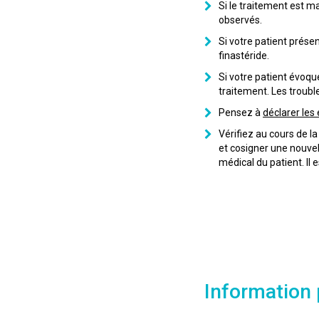
Si le traitement est ma
observés.
Si votre patient prése
finastéride.
Si votre patient évoque
traitement. Les troubl
Pensez à
déclarer les 
Vérifiez au cours de la
et cosigner une nouvel
médical du patient. Il
Information