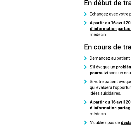
En début de tr
Echangez avec votre pat
A partir du 16 avril 2
d’information partag
médecin.
En cours de tr
Demandez au patient s’
S'il évoque un
problèm
poursuivi
sans un nouv
Si votre patient évoque
qui évaluera l’opportu
idées suicidaires.
A partir du 16 avril 2
d’information partag
médecin.
N’oubliez pas de
décla