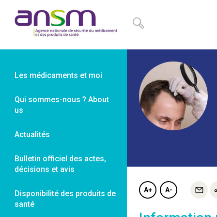
Panneau de gestion des cookies
Les médicaments et moi
Qui sommes-nous ? About
us
Actualités
Bulletin officiel des actes,
décisions et avis
A+
A-
Disponibilité des produits de
santé