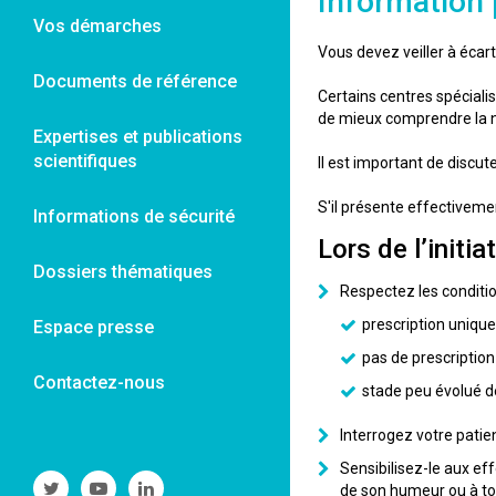
Information 
Vos démarches
Vous devez veiller à écart
Documents de référence
Certains centres spéciali
de mieux comprendre la na
Expertises et publications
scientifiques
Il est important de discut
S'il présente effectiveme
Informations de sécurité
Lors de l’initi
Dossiers thématiques
Respectez les conditio
prescription uniqu
Espace presse
pas de prescription
Contactez-nous
stade peu évolué d
Interrogez votre patie
Sensibilisez-le aux eff
Suivre
Suivre
Suivre
de son humeur ou à tout