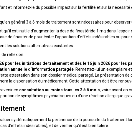
ant et informez-le du possible impact sur la fertilité et sur la nécessité 
t qu’en général 3 à 6 mois de traitement sont nécessaires pour observer 
t qu’il est inutile d’augmenter la dose de finastéride 1 mg dans l’espoir
dose de finastéride pour éviter l’apparition d’effets indésirables ou pour r
nt les solutions alternatives existantes.
de réflexion.
026 pour les initiations de traitement et dès le 16 juin 2026 pour les 
tation annuelle d’information partagée
. Remettez-lui un exemplaire e
cette attestation dans son dossier médical partagé. La présentation d
nera la dispensation du médicament. Cette attestation doit être renou
 revenir en
consultation au moins tous les 3 à 6 mois
, voire avant en 
parition de symptômes psychiatriques ou d’une réaction allergique gra
aitement
évaluer systématiquement la pertinence de la poursuite du traitement lor
as d’effets indésirables), et de vérifier qu’il est bien toléré.