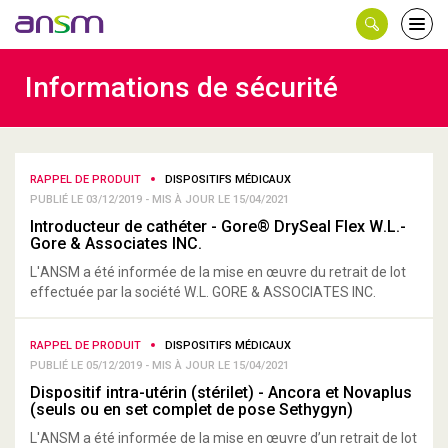
Panneau de gestion des cookies
Ouvri
le
men
Informations de sécurité
RAPPEL DE PRODUIT
DISPOSITIFS MÉDICAUX
PUBLIÉ LE 03/12/2019 - MIS À JOUR LE 15/04/2021
Introducteur de cathéter - Gore® DrySeal Flex W.L.-
Gore & Associates INC.
L'ANSM a été informée de la mise en œuvre du retrait de lot
effectuée par la société W.L. GORE & ASSOCIATES INC.
RAPPEL DE PRODUIT
DISPOSITIFS MÉDICAUX
PUBLIÉ LE 05/12/2019 - MIS À JOUR LE 15/04/2021
Dispositif intra-utérin (stérilet) - Ancora et Novaplus
(seuls ou en set complet de pose Sethygyn)
L'ANSM a été informée de la mise en œuvre d’un retrait de lot