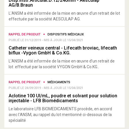
Disp.Instr.Articulat.D:12/240mm - Aesculap
AG/B.Braun
L'ANSM a été informée de la mise en œuvre d’un retrait de lot
effectuée par la société AESCULAP AG.
RAPPEL DE PRODUIT
DISPOSITIFS MÉDICAUX
PUBLIÉ LE 31/12/2019 - MIS À JOUR LE 15/04/2021
Catheter veineux central - Lifecath broviac, lifecath
biflux -Vygon GmbH & Co.KG.
L'ANSM a été informée de la mise en œuvre d’un retrait de
lot effectué par la société VYGON GmbH & Co.KG..
RAPPEL DE PRODUIT
MÉDICAMENTS
PUBLIÉ LE 24/09/2019 - MIS À JOUR LE 15/04/2021
Aclotine 100 UI/mL, poudre et solvant pour solution
injectable - LFB Biomédicaments
Le laboratoire LFB BIOMEDICAMENTS procède, en accord
avec l’ANSM, au rappel du lot mentionné ci-dessous de la
spécialité