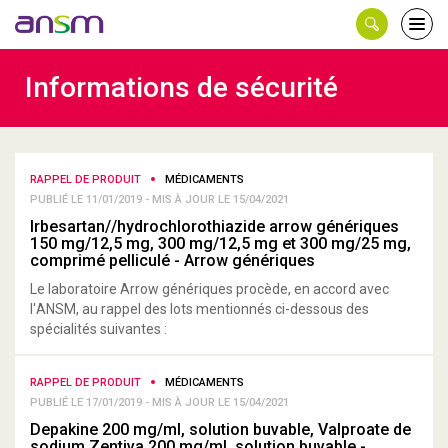
Panneau de gestion des cookies
Ouvri
le
men
Informations de sécurité
RAPPEL DE PRODUIT
MÉDICAMENTS
PUBLIÉ LE 11/01/2019 - MIS À JOUR LE 15/04/2021
Irbesartan//hydrochlorothiazide arrow génériques
150 mg/12,5 mg, 300 mg/12,5 mg et 300 mg/25 mg,
comprimé pelliculé - Arrow génériques
Le laboratoire Arrow génériques procède, en accord avec
l'ANSM, au rappel des lots mentionnés ci-dessous des
spécialités suivantes :
RAPPEL DE PRODUIT
MÉDICAMENTS
PUBLIÉ LE 17/01/2019 - MIS À JOUR LE 15/04/2021
Depakine 200 mg/ml, solution buvable, Valproate de
sodium Zentiva 200 mg/ml, solution buvable -