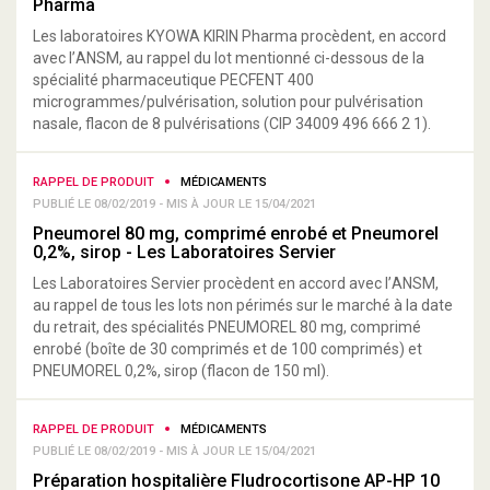
Pharma
Les laboratoires KYOWA KIRIN Pharma procèdent, en accord
avec l’ANSM, au rappel du lot mentionné ci-dessous de la
spécialité pharmaceutique PECFENT 400
microgrammes/pulvérisation, solution pour pulvérisation
nasale, flacon de 8 pulvérisations (CIP 34009 496 666 2 1).
RAPPEL DE PRODUIT
MÉDICAMENTS
PUBLIÉ LE 08/02/2019 - MIS À JOUR LE 15/04/2021
Pneumorel 80 mg, comprimé enrobé et Pneumorel
0,2%, sirop - Les Laboratoires Servier
Les Laboratoires Servier procèdent en accord avec l’ANSM,
au rappel de tous les lots non périmés sur le marché à la date
du retrait, des spécialités PNEUMOREL 80 mg, comprimé
enrobé (boîte de 30 comprimés et de 100 comprimés) et
PNEUMOREL 0,2%, sirop (flacon de 150 ml).
RAPPEL DE PRODUIT
MÉDICAMENTS
PUBLIÉ LE 08/02/2019 - MIS À JOUR LE 15/04/2021
Préparation hospitalière Fludrocortisone AP-HP 10