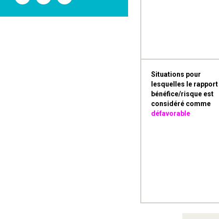
l'ANSM
l'ANSM
l'ANSM
sur
sur
sur
Twitter
Youtube
Linkedin
Situations pour
lesquelles le rapport
bénéfice/risque est
considéré comme
défavorable