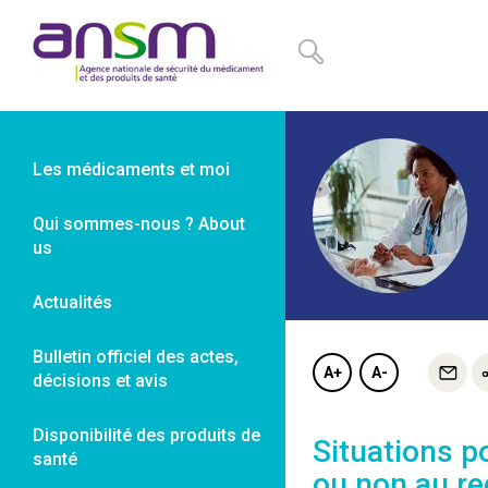
Panneau de gestion des cookies
Les médicaments et moi
Qui sommes-nous ? About
us
Actualités
Bulletin officiel des actes,
A+
A-
décisions et avis
Disponibilité des produits de
Situations po
santé
ou non au re