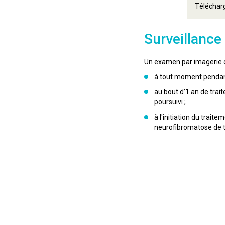
Télécharg
Surveillance
Un examen par imagerie cér
à tout moment pendant
au bout d’1 an de trait
poursuivi ;
à l'initiation du trai
neurofibromatose de t