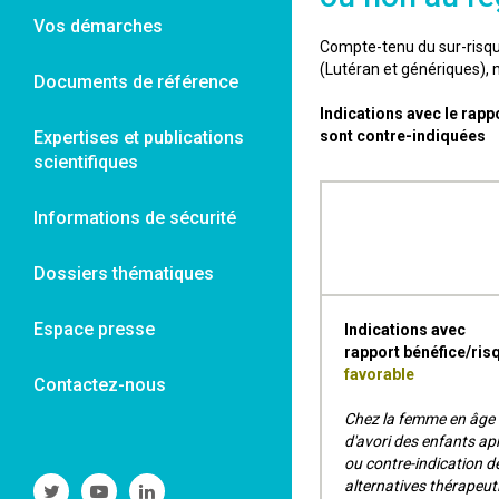
Vos démarches
Compte-tenu du sur-risq
(Lutéran et génériques),
Documents de référence
Indications avec le rapp
Expertises et publications
sont contre-indiquées
scientifiques
Informations de sécurité
Dossiers thématiques
Espace presse
Indications avec
rapport bénéfice/ris
favorable
Contactez-nous
Chez la femme en âge
d'avori des enfants ap
ou contre-indication d
alternatives thérapeut
Suivre
Suivre
Suivre