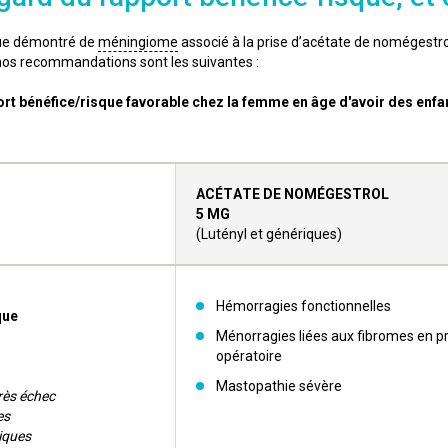
ue démontré de
méningiome
associé à la prise d’acétate de nomégestro
 nos recommandations sont les suivantes :
ort bénéfice/risque favorable chez la femme en âge d'avoir des enfa
ACÉTATE DE NOMÉGESTROL
5 MG
(Lutényl et génériques)
Hémorragies fonctionnelles
que
Ménorragies liées aux fibromes en p
opératoire
Mastopathie sévère
rès échec
es
iques