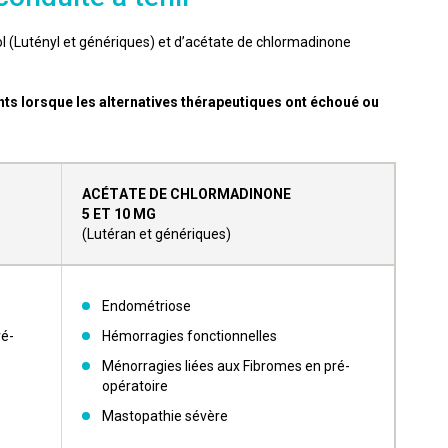
l (Lutényl et génériques) et d’acétate de chlormadinone
nts lorsque les alternatives thérapeutiques ont échoué ou
ACÉTATE DE CHLORMADINONE
5 ET 10 MG
(Lutéran et génériques)
Endométriose
ré-
Hémorragies fonctionnelles
Ménorragies liées aux Fibromes en pré-
opératoire
Mastopathie sévère