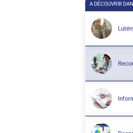
A DÉCOUVRIR DA
Lutén
Recom
Infor