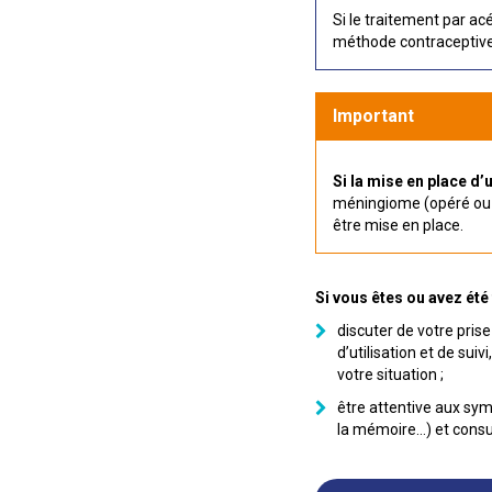
Si le traitement par ac
méthode contraceptive 
Important
Si la mise en place d
méningiome (opéré ou n
être mise en place.
Si vous êtes ou avez été
discuter de votre pri
d’utilisation et de su
votre situation ;
être attentive aux sym
la mémoire…) et consu