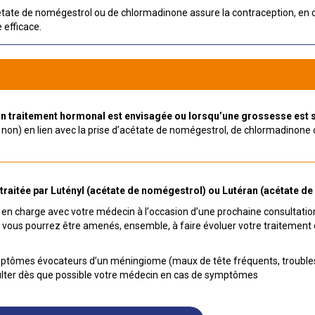
étate de nomégestrol ou de chlormadinone assure la contraception, en ca
efficace.
’un traitement hormonal est envisagée ou lorsqu’une grossesse est s
on) en lien avec la prise d’acétate de nomégestrol, de chlormadinone ou
 traitée par Lutényl (acétate de nomégestrol) ou Lutéran (acétate d
se en charge avec votre médecin à l’occasion d’une prochaine consultat
ivi, vous pourrez être amenés, ensemble, à faire évoluer votre traitement
ptômes évocateurs d’un méningiome (maux de tête fréquents, troubles de 
lter dès que possible votre médecin en cas de symptômes