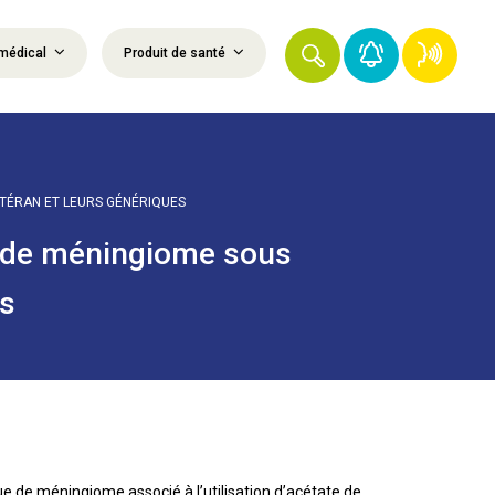
médical
Produit de santé
TÉRAN ET LEURS GÉNÉRIQUES
e de méningiome sous
es
ue de méningiome associé à l’utilisation d’acétate de