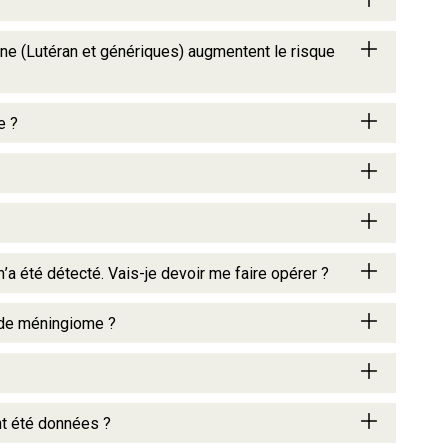
one (Lutéran et génériques) augmentent le risque
e ?
m’a été détecté. Vais-je devoir me faire opérer ?
 de méningiome ?
nt été données ?