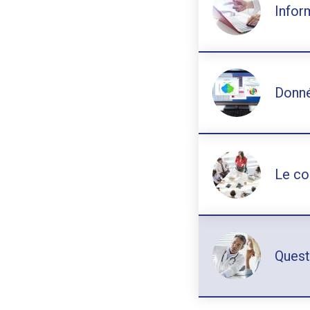
Infor
Donné
Le co
Quest