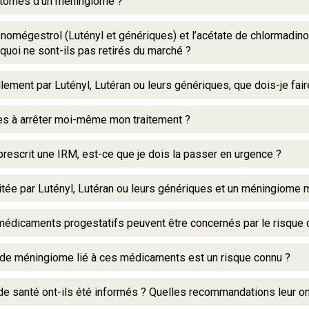
ptômes d’un méningiome ?
 nomégestrol (Lutényl et génériques) et l’acétate de chlormadin
uoi ne sont-ils pas retirés du marché ?
llement par Lutényl, Lutéran ou leurs génériques, que dois-je fair
es à arrêter moi-même mon traitement ?
escrit une IRM, est-ce que je dois la passer en urgence ?
raitée par Lutényl, Lutéran ou leurs génériques et un méningiome 
 médicaments progestatifs peuvent être concernés par le risque
 de méningiome lié à ces médicaments est un risque connu ?
e santé ont-ils été informés ? Quelles recommandations leur o