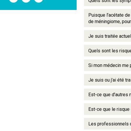
Quels sont les sym
l'ANSM
l'ANSM
l'ANSM
sur
sur
sur
Twitter
Youtube
Linkedin
Puisque l’acétate de
de méningiome, pourq
Je suis traitée actue
Quels sont les risqu
Si mon médecin me pr
Je suis ou j’ai été t
Est-ce que d’autres
Est-ce que le risque
Les professionnels d