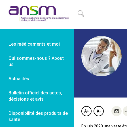
Panneau de gestion des cookies
Les médicaments et moi
Qui sommes-nous ? About
us
Actualités
Bulletin officiel des actes,
décisions et avis
A+
A-
Disponibilité des produits de
santé
En juin 2020 une vaste ét