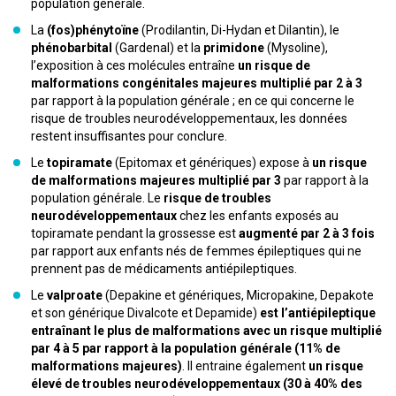
population générale.
La
(fos)phénytoïne
(Prodilantin, Di-Hydan et Dilantin), le
phénobarbital
(Gardenal) et la
primidone
(Mysoline),
l’exposition à ces molécules entraîne
un risque de
malformations congénitales majeures multiplié par 2 à 3
par rapport à la population générale ; en ce qui concerne le
risque de troubles neurodéveloppementaux, les données
restent insuffisantes pour conclure.
Le
topiramate
(Epitomax et génériques) expose à
un risque
de malformations majeures multiplié par 3
par rapport à la
population générale. Le
risque de troubles
neurodéveloppementaux
chez les enfants exposés au
topiramate pendant la grossesse est
augmenté par 2 à 3 fois
par rapport aux enfants nés de femmes épileptiques qui ne
prennent pas de médicaments antiépileptiques.
Le
valproate
(Depakine et génériques, Micropakine, Depakote
et son générique Divalcote et Depamide)
est l’antiépileptique
entraînant le plus de malformations avec un risque multiplié
par 4 à 5 par rapport à la population générale (11% de
malformations majeures)
. Il entraine également
un risque
élevé de troubles neurodéveloppementaux (30 à 40% des