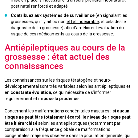
mise en place, si nécessaire, d’un suivi prénatal, néonatal et
post natal renforcé et adapté ;
Contribuez aux systèmes de surveillance
(en signalant les
grossesses, qu’il y ait ou non
effet indésirable
, et cela dès le
diagnostic de la grossesse) afin d’améliorer l’évaluation du
risque de ces médicaments au cours de la grossesse.
Antiépileptiques au cours de la
grossesse : état actuel des
connaissances
Les connaissances sur les risques tératogène et neuro-
développemental sont très variables selon les antiépileptiques et
en
constante évolution
, ce qui nécessite de s’informer
régulièrement et
impose la prudence
.
Concernant les
malformations congénitales majeures
: si aucun
risque ne peut être totalement écarté, le niveau de risque peut
être hiérarchisé
selon les antiépileptiques (notamment par
comparaison à la fréquence globale de malformations
congénitales majeures observée dans la population générale, qui