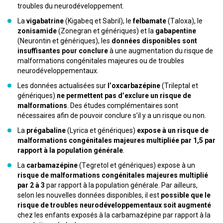
troubles du neurodéveloppement.
La
vigabatrine
(Kigabeq et Sabril), le
felbamate
(Taloxa), le
zonisamide
(Zonegran et génériques) et la
gabapentine
(Neurontin et génériques), les
données disponibles sont
insuffisantes pour conclure
à une augmentation du risque de
malformations congénitales majeures ou de troubles
neurodéveloppementaux.
Les données actualisées sur
l’oxcarbazépine
(Trileptal et
génériques)
ne permettent pas d’exclure un risque de
malformations
. Des études complémentaires sont
nécessaires afin de pouvoir conclure s’il y a un risque ou non.
La
prégabaline
(Lyrica et génériques)
expose à un risque de
malformations congénitales majeures multipliée par 1,5 par
rapport à la population générale
.
La
carbamazépine
(Tegretol et génériques) expose à un
risque de malformations congénitales majeures multiplié
par 2 à 3
par rapport à la population générale. Par ailleurs,
selon les nouvelles données disponibles, il est
possible que le
risque de troubles neurodéveloppementaux soit augmenté
chez les enfants exposés à la carbamazépine par rapport à la