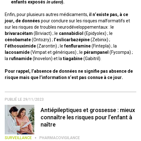
enfants exposés
in utero
).
Enfin, pour plusieurs autres médicaments,
il n’existe pas, à ce
jour, de données
pour conclure sur les risques malformatifs et
sur les risques de troubles neurodéveloppementaux : le
brivaracétam
(Briviact) ; le
cannabidiol
(Epidyolex) ; le
cénobamate
(Ontozry) ;
l’eslicarbazépine
(Zebinix) ;
l’éthosuximide
(Zarontin) ; le
fenfluramine
(Fintepla) ; la
lacosamide
(Vimpat et génériques) ; le
pérampanel
(Fycompa) ;
la
rufinamide
(Inovelon) et la
tiagabine
(Gabitril).
Pour rappel, l’absence de données ne signifie pas absence de
risque mais que l’information n’est pas connue à ce jour.
PUBLIÉ LE 29/11/2023
Antiépileptiques et grossesse : mieux
connaître les risques pour l’enfant à
naître
SURVEILLANCE
PHARMACOVIGILANCE