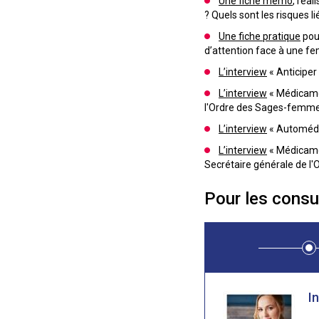
Une fiche mémo
, réa
? Quels sont les risques 
Une fiche pratique
pour
d’attention face à une f
L’interview
« Anticiper
L’interview
« Médicamen
l'Ordre des Sages-femme
L’interview
« Automédic
L’interview
« Médicamen
Secrétaire générale de l'
Pour les consul
I