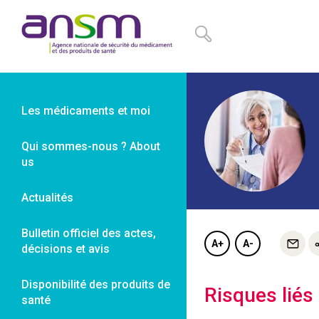
Panneau de gestion des cookies
Les médicaments et moi
Qui sommes-nous ? About
us
Actualités
Bulletin officiel des actes,
A+
A-
décisions et avis
Disponibilité des produits de
Risques liés
santé