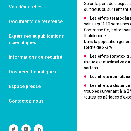
Selon la période d’exposi
Vos démarches
du fœtus ou sur l’enfant à 
Les effets tératogèn
Documents de référence
soit jusqu’à 10 semaines 
Contracné Gé, Isotrétinoin
Expertises et publications
thalidomide.
Dans la population génér
scientifiques
l’ordre de 2-3 %.
Les effets fœtotoxiqu
Informations de sécurité
risque est maximal va
du
sartans.
Dossiers thématiques
Les effets néonataux 
Les effets à distance 
Espace presse
n
troubles survenant à la 2
toutes les périodes d’exp
Contactez-nous
Suivre
Suivre
Suivre