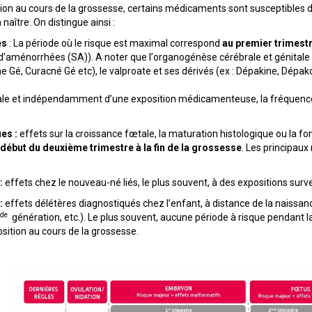
tion au cours de la grossesse, certains médicaments sont susceptibles
naître. On distingue ainsi :
es
: La période où le risque est maximal correspond
au premier trimest
d’aménorrhées (SA)). A noter que l’organogénèse cérébrale et génitale se
e Gé, Curacné Gé etc), le valproate et ses dérivés (ex : Dépakine, Dépakot
ale et indépendamment d’une exposition médicamenteuse, la fréquence
es :
effets sur la croissance fœtale, la maturation histologique ou la fo
 début du deuxième trimestre à la fin de la grossesse
. Les principaux
:
effets chez le nouveau-né liés, le plus souvent, à des expositions sur
:
effets délétères diagnostiqués chez l’enfant, à distance de la naissan
de
génération, etc.). Le plus souvent, aucune période à risque pendant la
osition au cours de la grossesse.