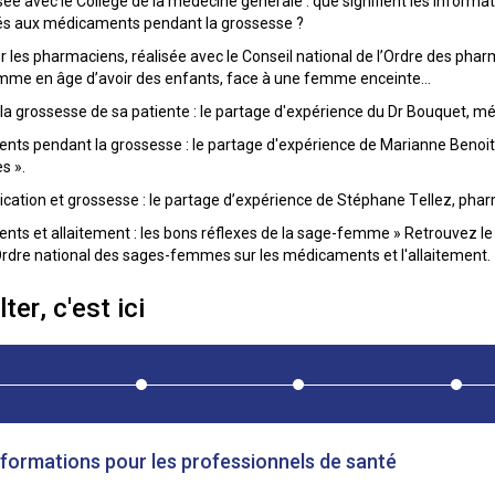
lisée avec le Collège de la médecine générale : que signifient les inform
liés aux médicaments pendant la grossesse ?
 les pharmaciens, réalisée avec le Conseil national de l’Ordre des pharm
emme en âge d’avoir des enfants, face à une femme enceinte…
 la grossesse de sa patiente : le partage d'expérience du Dr Bouquet, mé
ts pendant la grossesse : le partage d'expérience de Marianne Benoit 
s ».
ation et grossesse : le partage d’expérience de Stéphane Tellez, phar
ts et allaitement : les bons réflexes de la sage-femme » Retrouvez l
Ordre national des sages-femmes sur les médicaments et l'allaitement.
ter, c'est ici
nformations pour les professionnels de santé