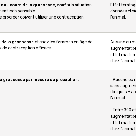
isé au cours de la grossesse, sauf
si la situation
Effet térato
ement indispensable.
données clini
procréer doivent utiliser une contraception
l’animal.
 de la grossesse
et chez les femmes en âge de
Aucune ou mo
as de contraception efficace.
augmentation
effet malform
chez l’animal
 la grossesse par mesure de précaution.
• Aucune ou 
sans augment
cliniques + a
l’animal.
• Entre 300 
augmentation
effet malform
chez l’animal