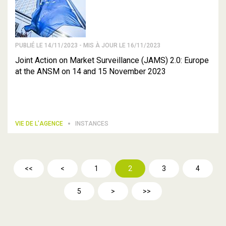
PUBLIÉ LE 14/11/2023 - MIS À JOUR LE 16/11/2023
Joint Action on Market Surveillance (JAMS) 2.0: Europe
at the ANSM on 14 and 15 November 2023
VIE DE L’AGENCE
INSTANCES
<<
<
1
2
3
4
5
>
>>