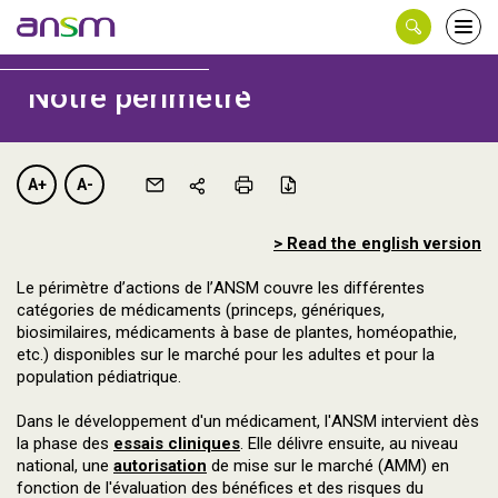
Panneau de gestion des cookies
Ouvri
ts
le
men
Notre périmètre
A+
A-
> Read the english version
Le périmètre d’actions de l’ANSM couvre les différentes
catégories de médicaments (princeps, génériques,
biosimilaires, médicaments à base de plantes, homéopathie,
etc.) disponibles sur le marché pour les adultes et pour la
population pédiatrique.
Dans le développement d'un médicament, l'ANSM intervient dès
la phase des
essais cliniques
. Elle délivre ensuite, au niveau
national, une
autorisation
de mise sur le marché (AMM) en
fonction de l'évaluation des bénéfices et des risques du